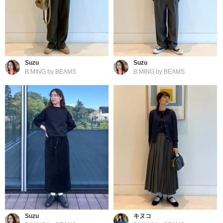
Suzu
Suzu
B:MING by BEAMS
B:MING by BEAMS
Suzu
キヌコ