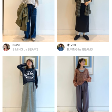
Suzu
キヌコ
B:MING by BEAMS
B:MING by BEAMS