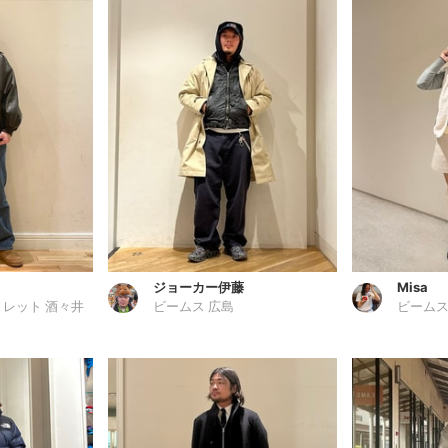
ジョーカー伊藤
Misa
トレット 酒々井
ビームス 広島