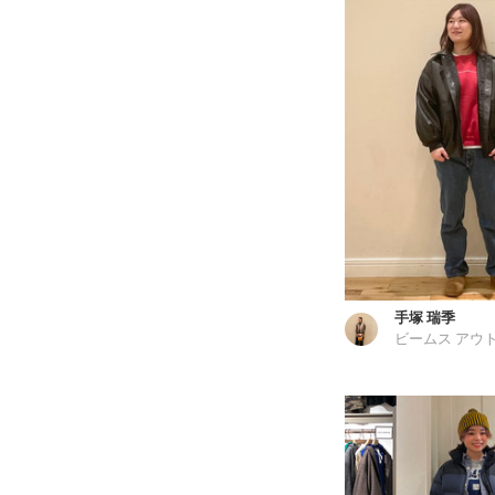
手塚 瑞季
ビームス アウ