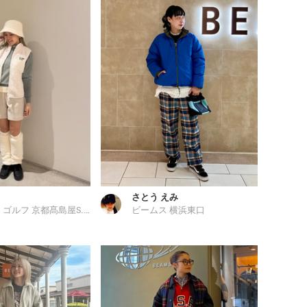
さとう えみ
ビームス ゴルフ 京都髙島屋S.C.店
ビームス 横浜東口