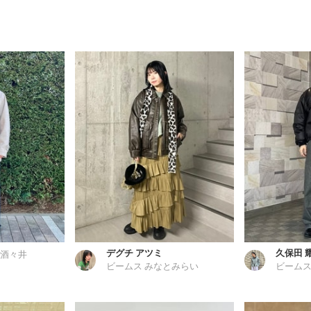
デグチ アツミ
久保田 
 酒々井
ビームス みなとみらい
ビームス