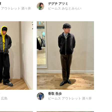
輝
デグチ アツミ
 アウトレット 酒々井
ビームス みなとみらい
ン
香取 吾歩
 広島
ビームス アウトレット 酒々井