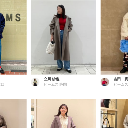
立川 紗也
吉田 
東口
ビームス 静岡
ビームス