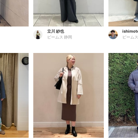
立川 紗也
ishimot
ビームス 静岡
ビームス 