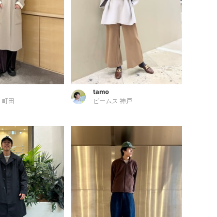
tamo
 町田
ビームス 神戸