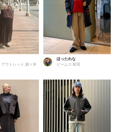
ほったれな
 アウトレット 酒々井
ビームス 町田