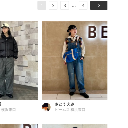
...
1
2
3
4
耀
さとう えみ
 横浜東口
ビームス 横浜東口