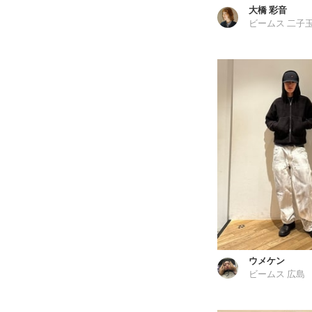
大橋 彩音
ビームス 二子
ウメケン
ビームス 広島