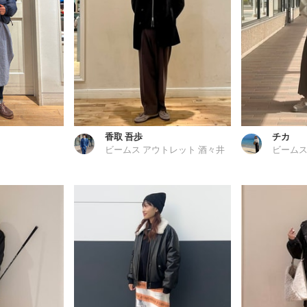
香取 吾歩
チカ
ビームス アウトレット 酒々井
ビームス