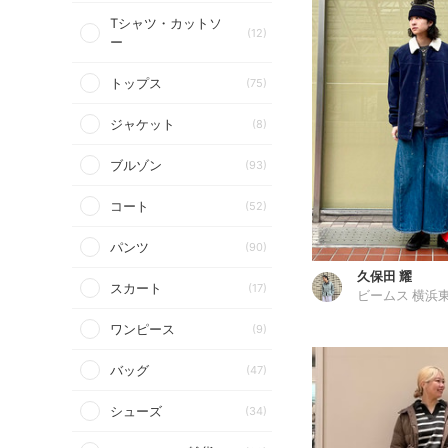
Tシャツ・カットソ
(12)
ー
トップス
(75)
ジャケット
(8)
ブルゾン
(93)
コート
(52)
パンツ
(90)
久保田 耀
スカート
(17)
ビームス 横浜
ワンピース
(9)
バッグ
(47)
シューズ
(34)