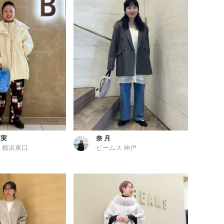
真実
奈 月
 横浜東口
ビームス 神戸