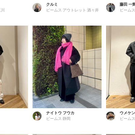
クルミ
藤田 一
玉川
ビームス アウトレット 酒々井
ビームス
ナイトウ フウカ
ウメケ
ビームス 静岡
ビームス