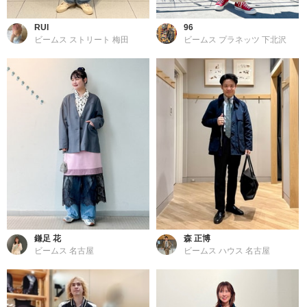
RUI
96
ビームス ストリート 梅田
ビームス プラネッツ 下北沢
鎌足 花
森 正博
ビームス 名古屋
ビームス ハウス 名古屋