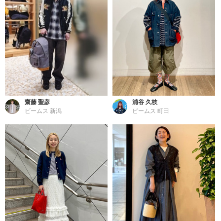
齋藤 聖彦
浦谷 久枝
ビームス 新潟
ビームス 町田