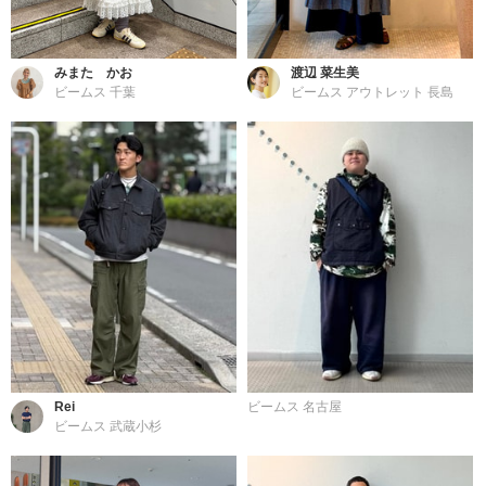
みまた かお
渡辺 菜生美
ビームス 千葉
ビームス アウトレット 長島
Rei
ビームス 名古屋
ビームス 武蔵小杉