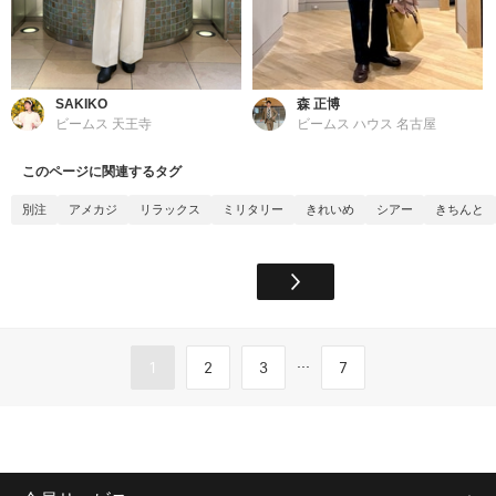
SAKIKO
森 正博
ビームス 天王寺
ビームス ハウス 名古屋
このページに関連するタグ
別注
アメカジ
リラックス
ミリタリー
きれいめ
シアー
きちんと
...
1
2
3
7