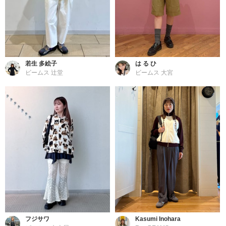
若生 多絵子
は る ひ
ビームス 辻堂
ビームス 大宮
フジサワ
Kasumi Inohara