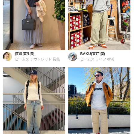
渡辺 菜生美
BAKU(東江 漠)
ビームス アウトレット 長島
ビームス ライフ 横浜