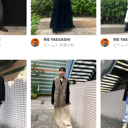
I
RIE YAEGASHI
RIE YA
寿
ビームス 武蔵小杉
ビームス