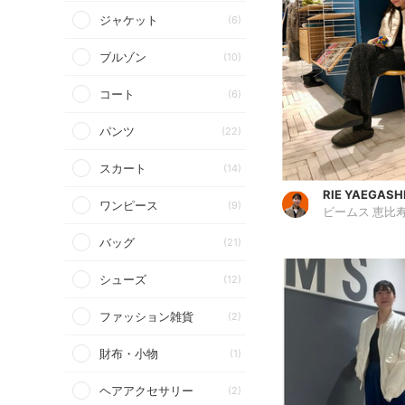
ジャケット
(6)
ブルゾン
(10)
コート
(6)
パンツ
(22)
スカート
(14)
RIE YAEGASH
ワンピース
(9)
ビームス 恵比
バッグ
(21)
シューズ
(12)
ファッション雑貨
(2)
財布・小物
(1)
ヘアアクセサリー
(2)