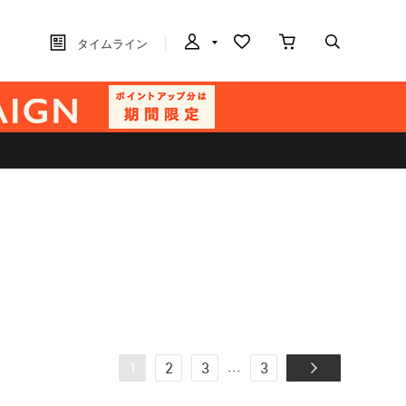
タイムライン
...
1
2
3
3