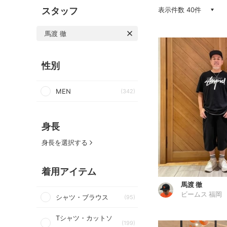
スタッフ
表示件数 40件
馬渡 徹
性別
MEN
(342)
身長
身長を選択する
着用アイテム
馬渡 徹
ビームス 福岡
シャツ・ブラウス
(95)
Tシャツ・カットソ
(199)