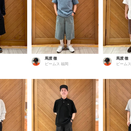
馬渡 徹
馬渡 徹
ビームス 福岡
ビームス