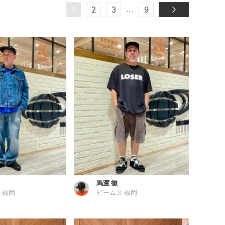
...
1
2
3
9
馬渡 徹
 福岡
ビームス 福岡