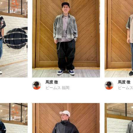
馬渡 徹
馬渡 徹
ビームス 福岡
ビームス