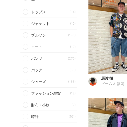
ー
トップス
(84)
ジャケット
(10)
ブルゾン
(136)
コート
(12)
パンツ
(270)
バッグ
(30)
馬渡 徹
シューズ
(156)
ビームス 福岡
ファッション雑貨
(13)
財布・小物
(2)
時計
(101)