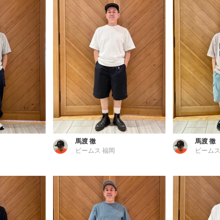
馬渡 徹
馬渡 徹
ビームス 福岡
ビームス