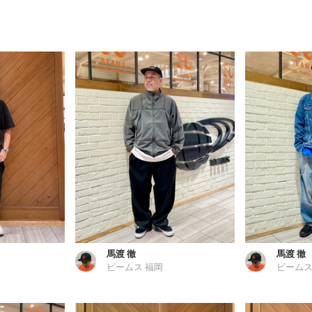
馬渡 徹
馬渡 徹
ビームス 福岡
ビームス