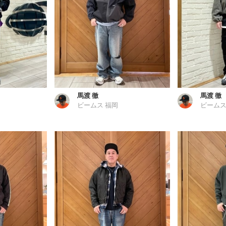
馬渡 徹
馬渡 徹
ビームス 福岡
ビームス