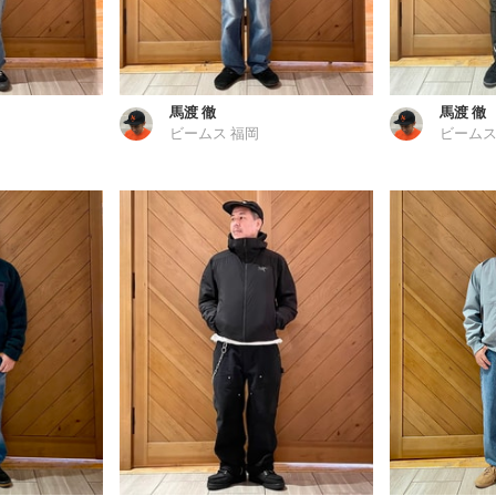
馬渡 徹
馬渡 徹
ビームス 福岡
ビームス