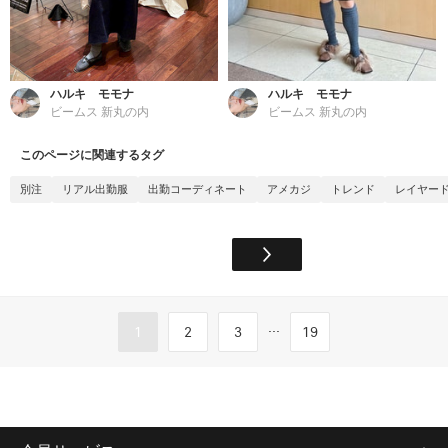
ハルキ モモナ
ハルキ モモナ
ビームス 新丸の内
ビームス 新丸の内
このページに関連するタグ
別注
リアル出勤服
出勤コーディネート
アメカジ
トレンド
レイヤー
...
1
2
3
19