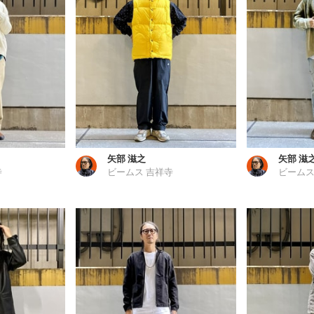
矢部 滋之
矢部 滋
寺
ビームス 吉祥寺
ビームス