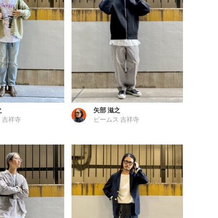
之
矢部 滋之
 吉祥寺
ビームス 吉祥寺