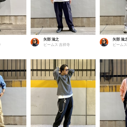
矢部 滋之
矢部 滋
寺
ビームス 吉祥寺
ビームス