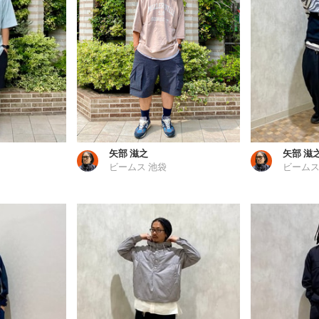
矢部 滋之
矢部 滋
ビームス 池袋
ビームス