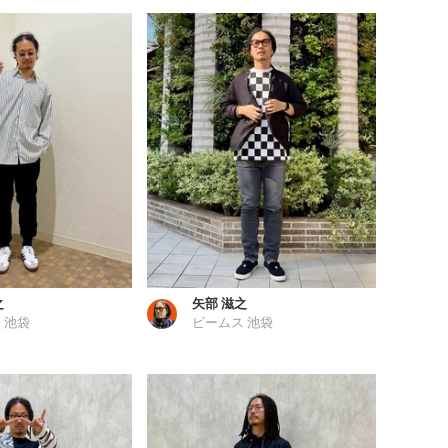
之
矢部 滋之
 池袋
ビームス 池袋