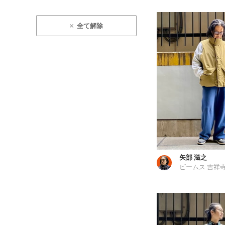
全て解除
矢部 滋之
ビームス 吉祥