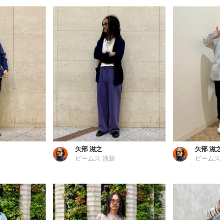
矢部 滋之
矢部 滋
ビームス 池袋
ビームス