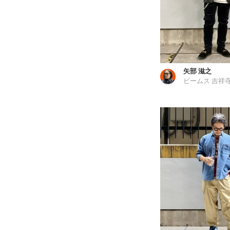
矢部 滋之
ビームス 吉祥