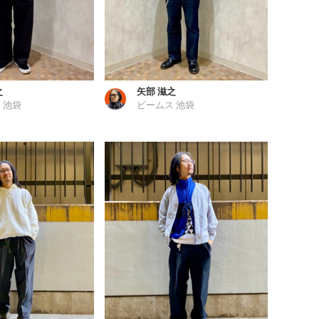
之
矢部 滋之
 池袋
ビームス 池袋