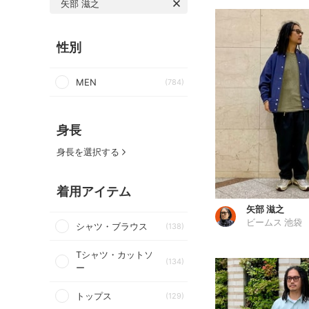
矢部 滋之
性別
MEN
(784)
身長
身長を選択する
着用アイテム
矢部 滋之
ビームス 池袋
シャツ・ブラウス
(138)
Tシャツ・カットソ
(134)
ー
トップス
(129)