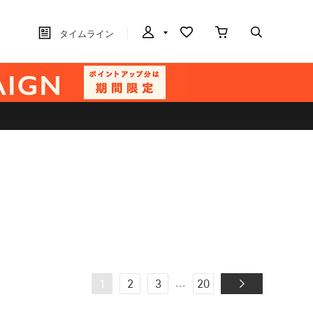
タイムライン
...
1
2
3
20