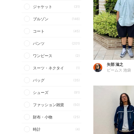
ジャケット
(31)
ブルゾン
(146)
コート
(45)
パンツ
(201)
ワンピース
(2)
矢部 滋之
スーツ・ネクタイ
(1)
ビームス 池袋
バッグ
(35)
シューズ
(91)
ファッション雑貨
(50)
財布・小物
(25)
時計
(4)