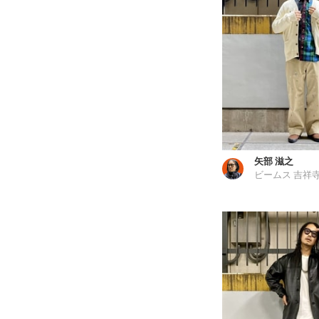
矢部 滋之
ビームス 吉祥