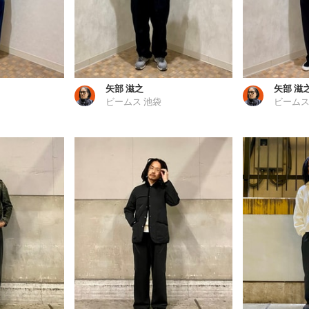
矢部 滋之
矢部 滋
ビームス 池袋
ビームス