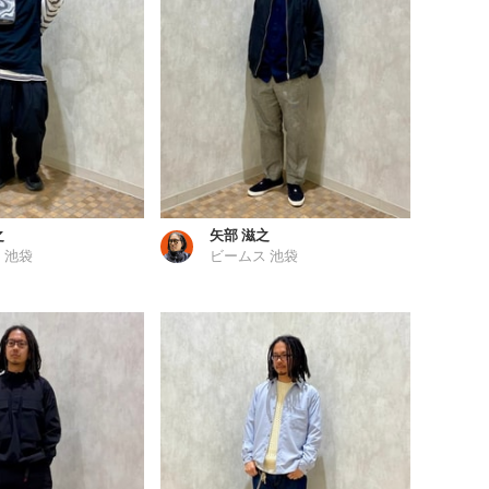
之
矢部 滋之
 池袋
ビームス 池袋