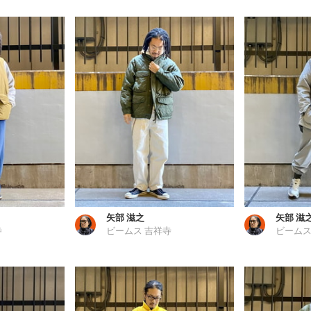
矢部 滋之
矢部 滋
寺
ビームス 吉祥寺
ビームス