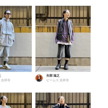
之
矢部 滋之
 吉祥寺
ビームス 吉祥寺