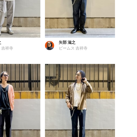
之
矢部 滋之
 吉祥寺
ビームス 吉祥寺