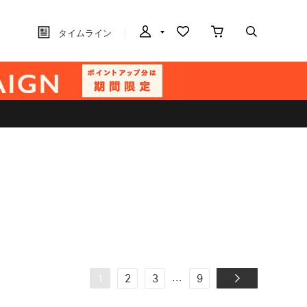
タイムライン
...
1
2
3
9