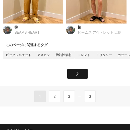
柳
柳
BEAMS HEART
ビームス アウトレット 広島
このページに関連するタグ
ビッグシルエット
アメカジ
機能性素材
トレンド
ミリタリー
カラー
...
1
2
3
3