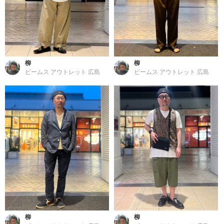
柳
柳
ビームス アウトレット 広島
ビームス アウトレット 広島
柳
柳