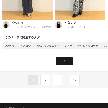
やない☺︎
やない☺︎
ビームス アウトレット 軽井沢
BEAMS HEART
このページに関連するタグ
きれいめ
アメカジ
きれいなシルエット
シアー
カジュアルコーデ
ロ
...
1
2
3
22