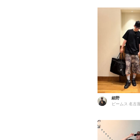
細野
ビームス 名古