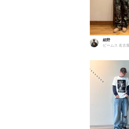
細野
ビームス 名古