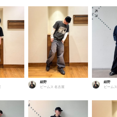
細野
細野
屋
ビームス 名古屋
ビームス