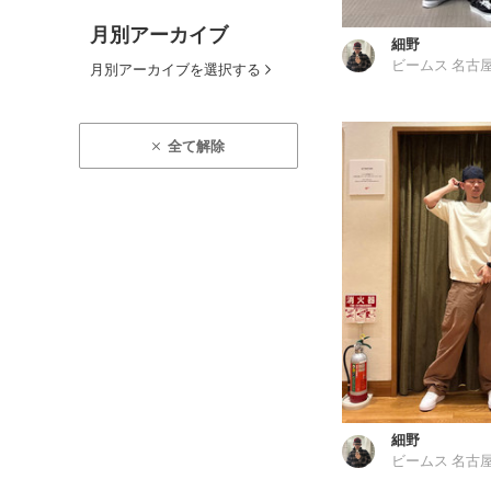
月別アーカイブ
細野
ビームス 名古
月別アーカイブを選択する
全て解除
細野
ビームス 名古