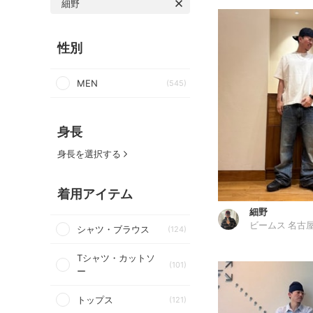
細野
性別
MEN
(545)
身長
身長を選択する
着用アイテム
細野
ビームス 名古
シャツ・ブラウス
(124)
Tシャツ・カットソ
(101)
ー
トップス
(121)