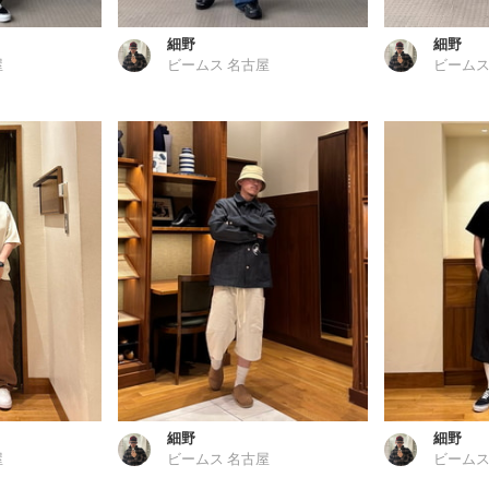
細野
細野
屋
ビームス 名古屋
ビームス
細野
細野
屋
ビームス 名古屋
ビームス