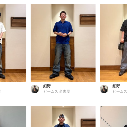
細野
細野
屋
ビームス 名古屋
ビームス