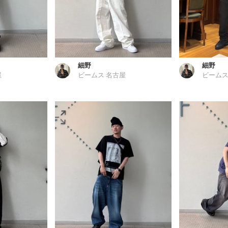
細野
細野
屋
ビームス 名古屋
ビームス