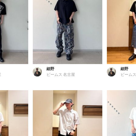
細野
細野
屋
ビームス 名古屋
ビームス