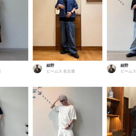
細野
細野
屋
ビームス 名古屋
ビームス