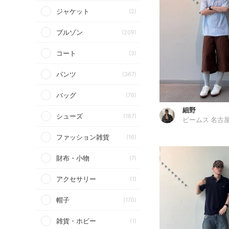
ジャケット
(2)
ブルゾン
(209)
コート
(3)
パンツ
(367)
バッグ
(76)
細野
シューズ
(167)
ビームス 名古
ファッション雑貨
(16)
財布・小物
(7)
アクセサリー
(1)
帽子
(170)
雑貨・ホビー
(1)