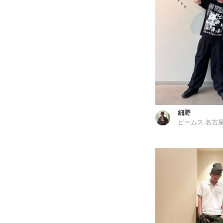
細野
ビームス 名古