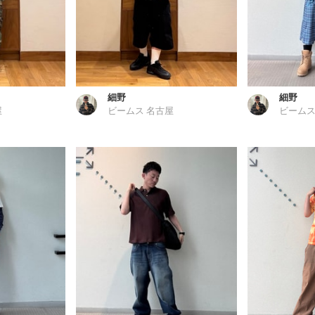
細野
細野
屋
ビームス 名古屋
ビームス