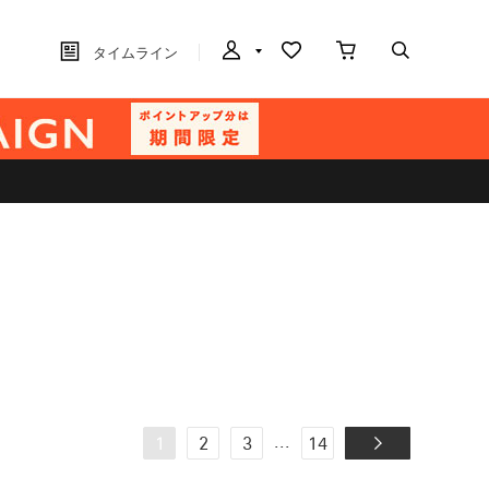
タイムライン
...
1
2
3
14