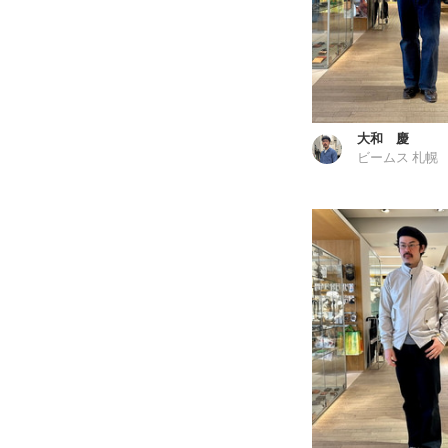
大和 慶
ビームス 札幌