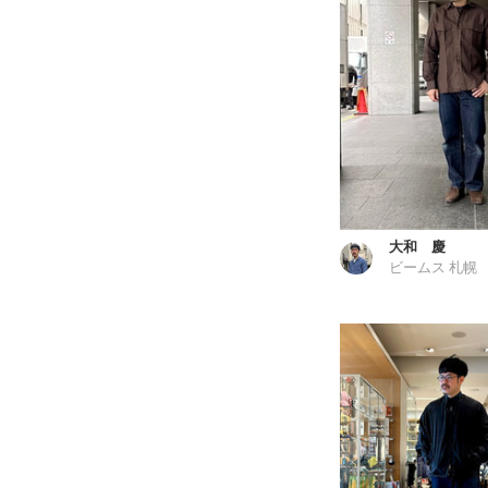
大和 慶
ビームス 札幌