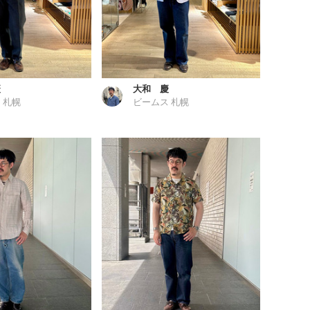
慶
大和 慶
 札幌
ビームス 札幌