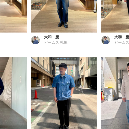
大和 慶
大和 
ビームス 札幌
ビームス