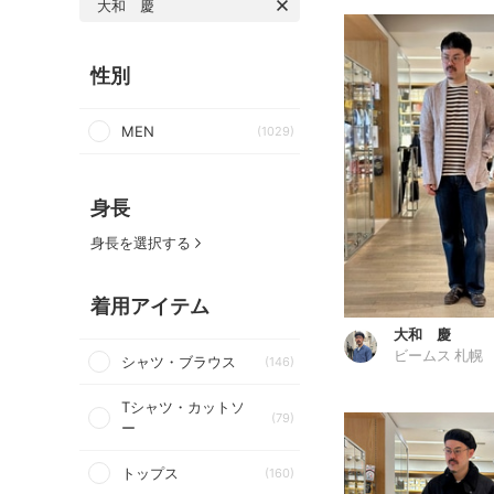
大和 慶
性別
MEN
(1029)
身長
身長を選択する
着用アイテム
大和 慶
ビームス 札幌
シャツ・ブラウス
(146)
Tシャツ・カットソ
(79)
ー
トップス
(160)