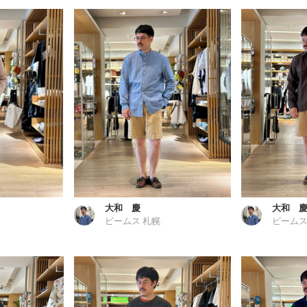
大和 慶
大和 
ビームス 札幌
ビームス