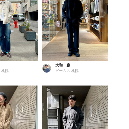
慶
大和 慶
 札幌
ビームス 札幌