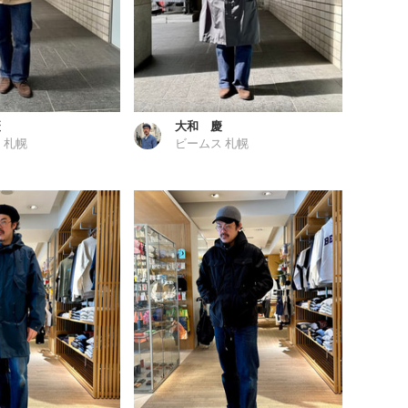
慶
大和 慶
 札幌
ビームス 札幌