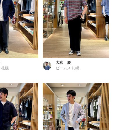
慶
大和 慶
 札幌
ビームス 札幌