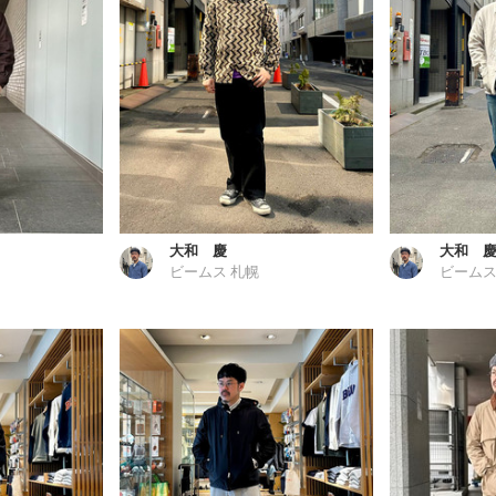
大和 慶
大和 
ビームス 札幌
ビームス