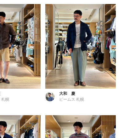
慶
大和 慶
 札幌
ビームス 札幌