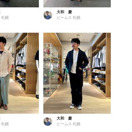
慶
大和 慶
 札幌
ビームス 札幌
慶
大和 慶
 札幌
ビームス 札幌