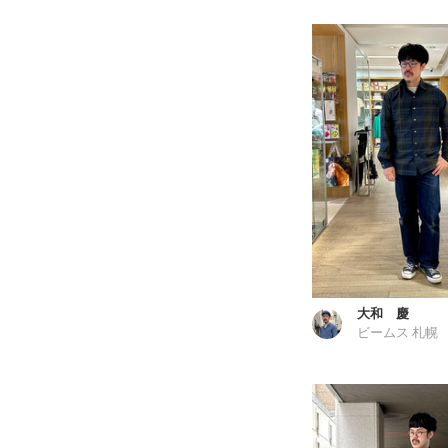
大和 慶
ビームス 札幌