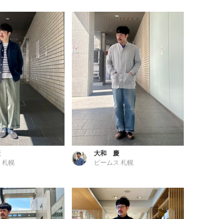
慶
大和 慶
 札幌
ビームス 札幌