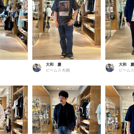
大和 慶
大和 
ビームス 札幌
ビームス