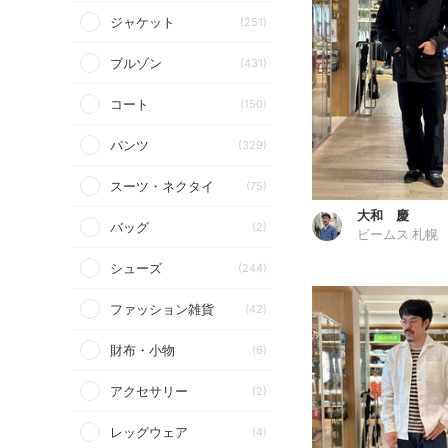
ジャケット
(251)
ブルゾン
(431)
コート
(150)
パンツ
(329)
スーツ・ネクタイ
(75)
大和 慶
バッグ
(2)
ビームス 札幌
シューズ
(244)
ファッション雑貨
(42)
財布・小物
(6)
アクセサリー
(2)
レッグウェア
(4)