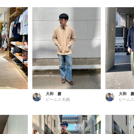
大和 慶
大和 
ビームス 札幌
ビームス