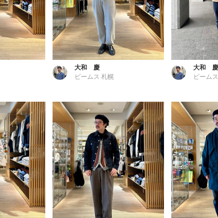
大和 慶
大和 
ビームス 札幌
ビームス