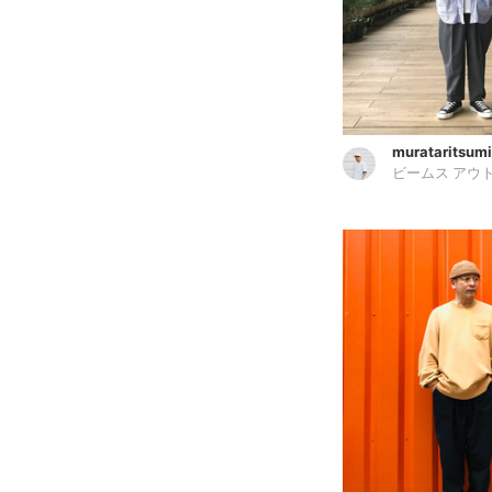
murataritsumi
ビームス アウ