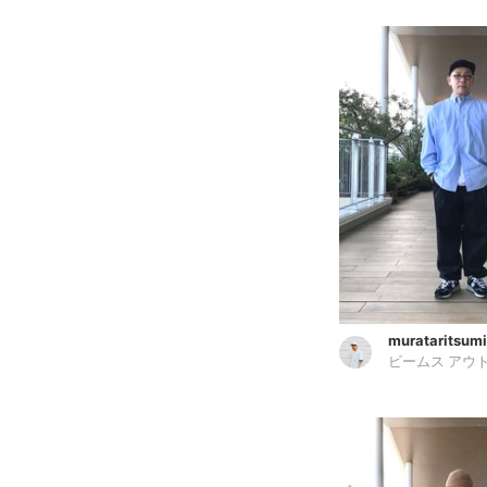
murataritsumi
ビームス アウ