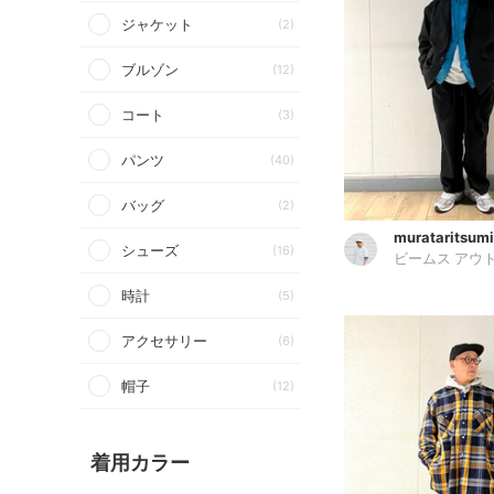
ジャケット
(2)
ブルゾン
(12)
コート
(3)
パンツ
(40)
バッグ
(2)
murataritsumi
シューズ
(16)
ビームス アウ
時計
(5)
アクセサリー
(6)
帽子
(12)
着用カラー