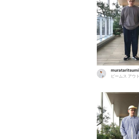
murataritsumi
ビームス アウ