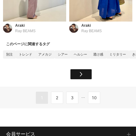
Araki
Araki
Ray BEAMS
Ray BEAMS
このページに関連するタグ
別注
トレンド
アメカジ
シアー
ヘルシー
透け感
ミリタリー
き
...
1
2
3
10
会員サービス