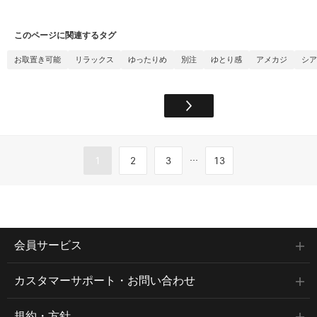
このページに関連するタグ
お取置き可能
リラックス
ゆったりめ
別注
ゆとり感
アメカジ
シア
...
1
2
3
13
会員サービス
カスタマーサポート・お問い合わせ
規約・方針