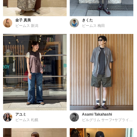
金子 真美
きくた
ビームス 新潟
ビームス 梅田
アユミ
Asami Takahashi
ビームス 札幌
ピルグリム サーフ+サプライ 東京