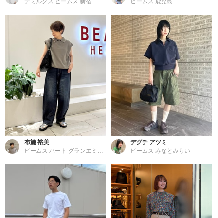
デミルクス ビームス 新宿
ビームス 鹿児島
布施 裕美
デグチ アツミ
ビームス ハート グランエミオ所沢
ビームス みなとみらい