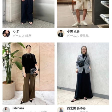
くぼ
小園 正吾
ビームス 銀座
ビームス 鹿児島
ishihara
西之園 あゆみ