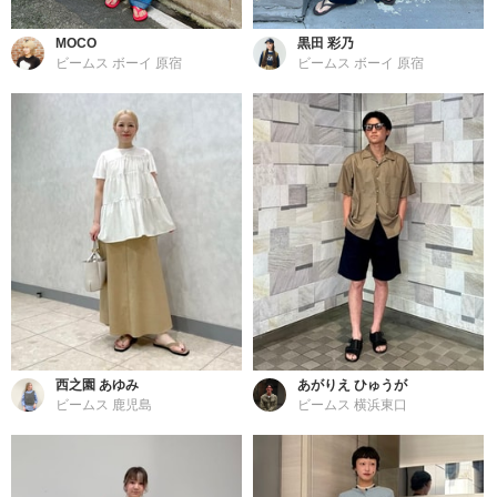
MOCO
黒田 彩乃
ビームス ボーイ 原宿
ビームス ボーイ 原宿
西之園 あゆみ
あがりえ ひゅうが
ビームス 鹿児島
ビームス 横浜東口