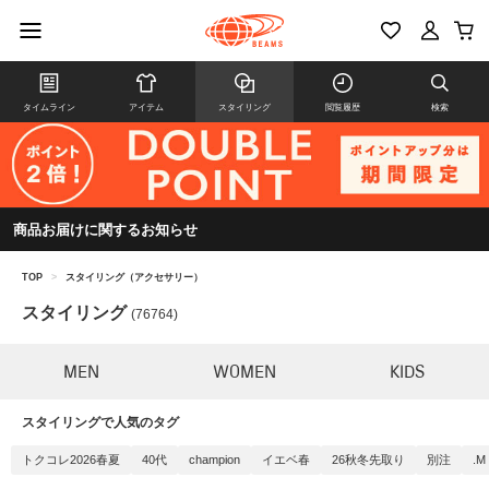
タイムライン
アイテム
スタイリング
閲覧履歴
検索
商品お届けに関するお知らせ
TOP
>
スタイリング（アクセサリー）
スタイリング
(76764)
MEN
WOMEN
KIDS
スタイリングで人気のタグ
トクコレ2026春夏
40代
champion
イエベ春
26秋冬先取り
別注
.M