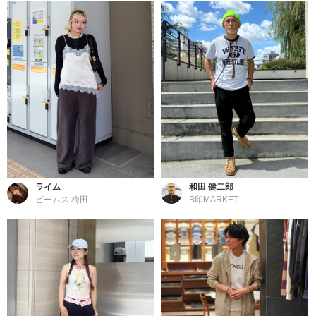
ライム
和田 健二郎
ビームス 梅田
B印MARKET