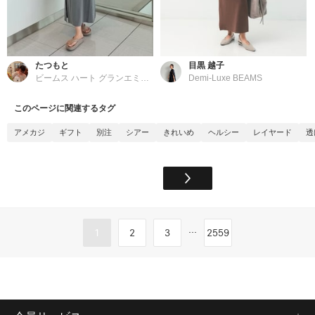
たつもと
目黒 越子
ビームス ハート グランエミオ所沢
Demi-Luxe BEAMS
このページに関連するタグ
アメカジ
ギフト
別注
シアー
きれいめ
ヘルシー
レイヤード
透
...
1
2
3
2559