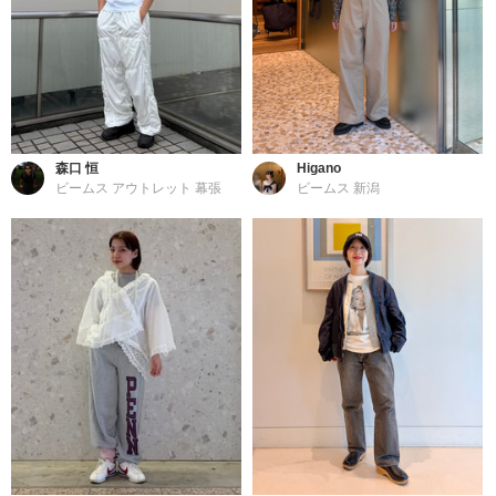
森口 恒
Higano
ビームス アウトレット 幕張
ビームス 新潟