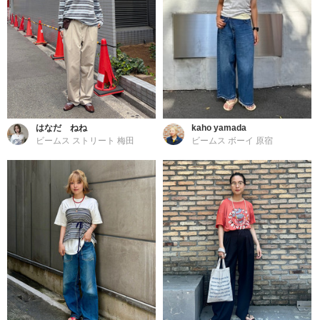
はなだ ねね
kaho yamada
ビームス ストリート 梅田
ビームス ボーイ 原宿