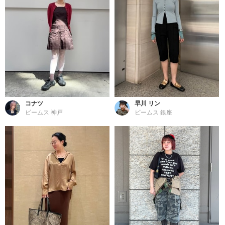
コナツ
早川 リン
ビームス 神戸
ビームス 銀座