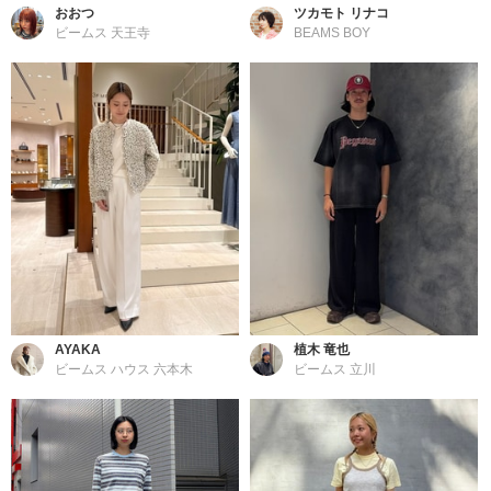
おおつ
ツカモト リナコ
ビームス 天王寺
BEAMS BOY
AYAKA
植木 竜也
ビームス ハウス 六本木
ビームス 立川