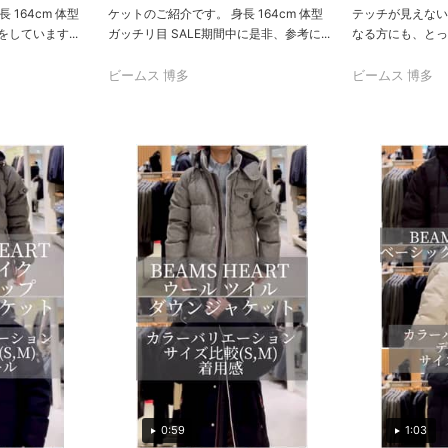
 164cm 体型
ケットのご紹介です。 身長 164cm 体型
テッチが見えない
をしています...
ガッチリ目 SALE期間中に是非、参考に...
なる方にも、とって
ビームス 博多
ビームス 博多
0:59
1:03