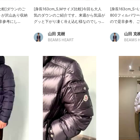
ズ比較]ダウンのご
[身長163cm_S,Mサイズ比較]今回も大人
[身長163cm_S
トが沢山あり収納
気のダウンのご紹介です。来週から気温が
800フィルパワ
参考にし...
グッと下がり凄く冷え込む様なのでしっ...
ので是非参考、ご検
山田 克樹
山田 克
BEAMS HEART
BEAMS 