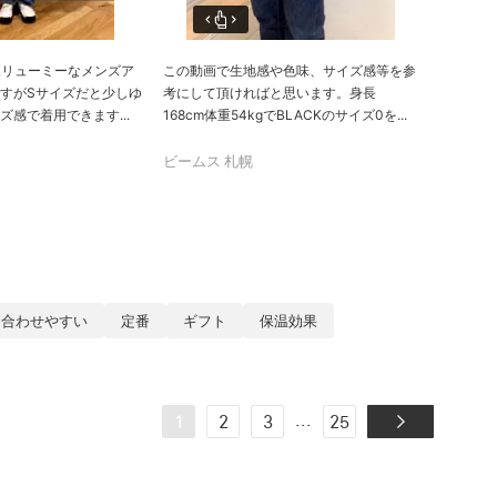
】ボリューミーなメンズア
この動画で生地感や色味、サイズ感等を参
すがSサイズだと少しゆ
考にして頂ければと思います。身長
感で着用できます...
168cm体重54kgでBLACKのサイズ0を...
ビームス 札幌
合わせやすい
定番
ギフト
保温効果
...
1
2
3
25