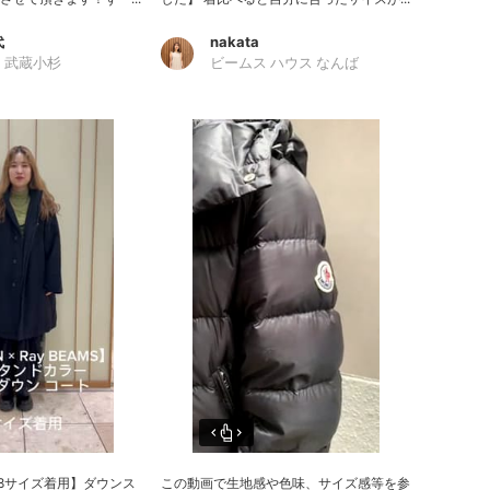
代
nakata
 武蔵小杉
ビームス ハウス なんば
38サイズ着用】ダウンス
この動画で生地感や色味、サイズ感等を参