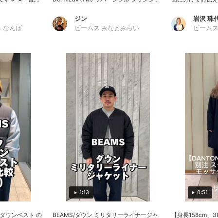
ジン
岩沢 珠
 なんば
ビームス みなとみらい
ビームス
1:13
0:51
 ダウンベスト の
BEAMS/ダウン ミリタリーライナージャ
【身長158cm、