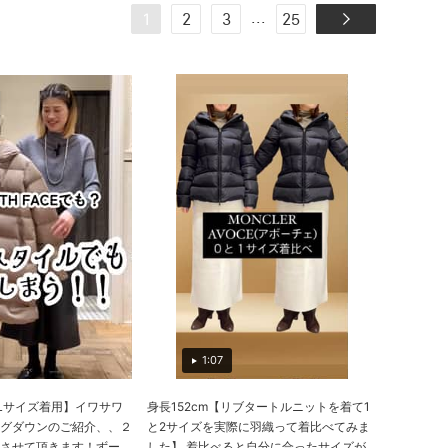
...
1
2
3
25
1:07
常Lサイズ着用】イワサワ
身長152cm【リブタートルニットを着て1
グダウンのご紹介、、２
と2サイズを実際に羽織って着比べてみま
せて頂きます！ずー...
した】 着比べると自分に合ったサイズが...