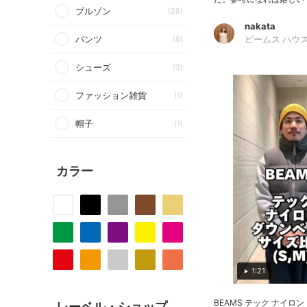
ブルゾン
(28)
nakata
パンツ
(6)
ビームス ハウス
シューズ
(3)
ファッション雑貨
(1)
帽子
(1)
カラー
1:21
BEAMS テック ナイロン
レーベル・ショップ