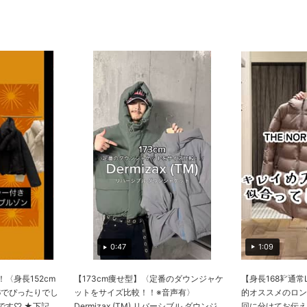
1:09
0:47
〈身長152cm
【173cm痩せ型】〈定番のダウンジャケ
【身長168㌢通
36でぴったりでし
ットをサイズ比較！！※音声有〉
的オススメのロン
♡ ★下記...
Dermizax (TM) リバーシブル ダウンジ...
回に分けてお伝えさ