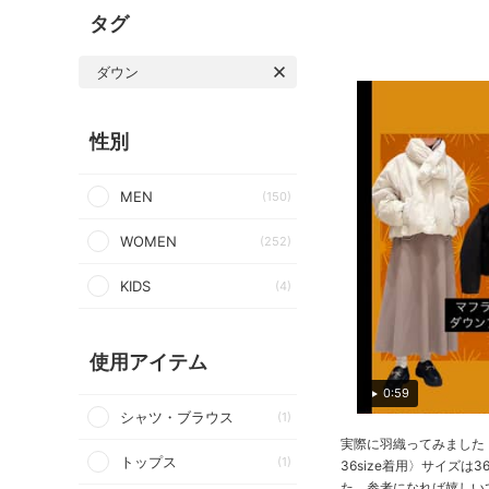
タグ
ダウン
性別
MEN
(150)
WOMEN
(252)
KIDS
(4)
使用アイテム
0:59
シャツ・ブラウス
(1)
実際に羽織ってみました！
トップス
(1)
36size着用〉サイズは
た。参考になれば嬉しいです