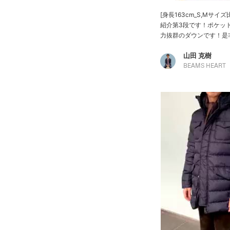
[身長163cm_S,Mサイ
紹介第3段です！ポケッ
力抜群のダウンです！是非
山田 克樹
BEAMS HEART