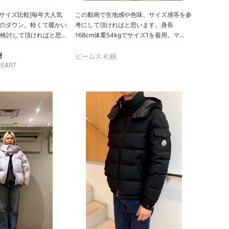
~Lサイズ比較]毎年大人気
この動画で生地感や色味、サイズ感等を参
ーのダウン。軽くて暖かい
考にして頂ければと思います。身長
討して頂ければと思...
168cm体重54kgでサイズ1を着用。マ...
樹
ビームス 札幌
HEART