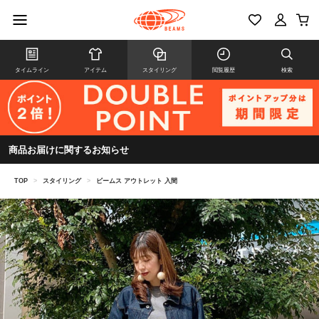
タイムライン
アイテム
スタイリング
閲覧履歴
検索
商品お届けに関するお知らせ
TOP
>
スタイリング
>
ビームス アウトレット 入間