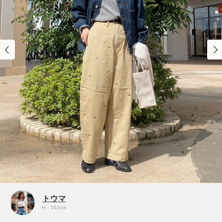
トウマ
H：163cm