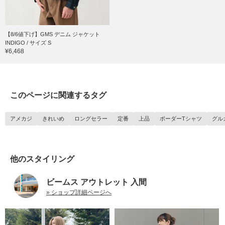
【8/6値下げ】GMS デニム ジャケット
INDIGO / サイズ S
¥6,468
このページに関連するタグ
アメカジ
きれいめ
ロングセラー
定番
上品
ボーダーTシャツ
グル
他のスタイリング
ビームス アウトレット 入間
» ショップ詳細ページへ