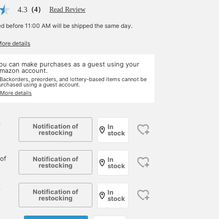
4.3
（4）
Read Review
ed before 11:00 AM will be shipped the same day.
More details
ou can make purchases as a guest using your
mazon account.
 Backorders, preorders, and lottery-based items cannot be
urchased using a guest account.
 More details
f
Notification of
In
restocking
stock
of
Notification of
In
restocking
stock
f
Notification of
In
restocking
stock