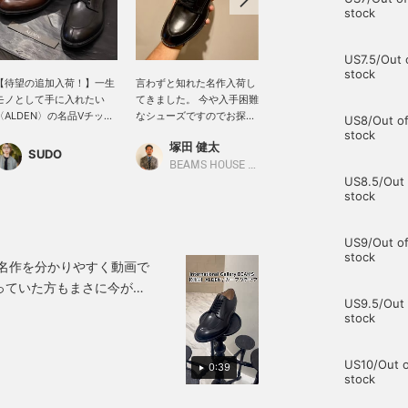
stock
US7.5/Out 
stock
【待望の追加入荷！】一生
言わずと知れた名作入荷し
ブログでもご紹介している
モノとして手に入れたい
てきました。 今や入手困難
＜ALDEN＞カーフVチップ
〈ALDEN〉の名品Vチッ
なシューズですのでお探し
になります。カジュアルな
US8/Out o
プ。 お待たせいたしまし
の方はお早めにどうぞ。
革靴の印象ですが、ドレス
stock
塚田 健太
清水 玄
た！入荷のたびに即サイズ
アイテムとのマッチングも
SUDO
欠けしてしまう、
良く汎用性にも優れた1足
BEAMS HOUSE Nagoya
BEAMS Roppongi Hills
US8.5/Out 
〈ALDEN〉のInternational
です。フットバランスを使
stock
Gallery BEAMS別注「カー
用したヒールでクッション
フ Vチップ」が待望の再入
性も兼ね備えています。
荷です！ 木型には、土踏ま
US9/Out o
ずを下から支えるような極
stock
上のフィット感を生み出す
の名作を分かりやすく動画で
名作「モディファイドラス
っていた方もまさに今が買
ト」を採用。 オンオフ問わ
US9.5/Out 
ず履き回せるタイムレスな
stock
デザインは、まさに持って
おいて損のない一足。 今回
も確実に早い動きが予想さ
US10/Out o
0:39
れますので、サイズが揃っ
stock
ているうちにぜひチェック