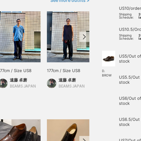
See more outfits >
US10/orde
Shipping
2
Schedule:
l
US10.5/Or
Shipping
2
Schedule:
l
US5/Out o
stock
177cm / Size US8
177cm / Size US8
170cm / Size US6.5
D.
BROW
US5.5/Out 
遠藤 卓磨
遠藤 卓磨
家城 仁人
stock
BEAMS JAPAN
BEAMS JAPAN
International Gallery BEAMS
US6/Out o
stock
US6.5/Out 
stock
US7/Out of