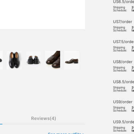
US6.5/orde
Shipping
2
Schedule:
l
US7/order
Shipping
2
Schedule:
l
US7.5/orde
Shipping
2
Schedule:
l
US8/order
Shipping
2
Schedule:
l
US8.5/orde
Shipping
2
Schedule:
l
US9/order
Shipping
2
Schedule:
l
Reviews(4)
US9.5/orde
Shipping
2
Schedule:
l