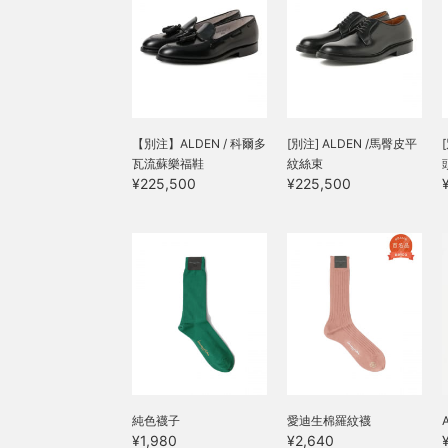
【別注】ALDEN / 科爾多
[別注] ALDEN /馬臀皮平
瓦流蘇樂福鞋
紋絲束
¥225,500
¥225,500
純色襪子
愛迪生棉羅紋襪
¥1,980
¥2,640