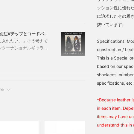
プ価格：￥176,000（税込）
ッション性に優れ
ALDENは欲しいと思った時には
に追求したその履
抜いています。
？別注Vチップとコードバン
に入れたい。」そう考えて
Specifications: Mod
ンターナショナルギャラリ
construction / Leat
オールデン カーフ Vチ
This is a Special 
ファー」を比較しながらご
based on our specif
舗のシューズメーカーで、シ
shoelaces, number 
御所と
specifications, etc.
re
*Because leather is
in each item. Depe
items may have une
understand this in