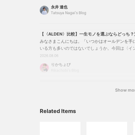
23320179339【別注】ALDEN / カーフ Vチッ
永井 達也
商品番号：23-32-0179-33923320179339
Tatsuya Nagai's Blog
完売と
【〈ALDEN〉比較】一生モノを選ぶならどっち
タッセルローファーを徹底解説
みなさまこんにちは。「いつかはオールデンを手
いる方も多いのではないでしょうか。今回は〈イ
ー ビームス〉で展開している人気の別注モデル、「
2026.08.06
ップ」と「オールデン コードバン タッセルロー
りかちょび
紹介します。〈ALDEN〉と言えば、アメリカ老
Rikachobi's Blog
ューズの最高峰ブランド。まさにシューズ界の大
Show mo
Related Items