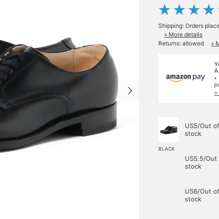
Shipping: Orders plac
» More details
Returns: allowed
» 
Y
A
*
p
>
US5/Out o
stock
BLACK
US5.5/Out 
stock
US6/Out o
stock