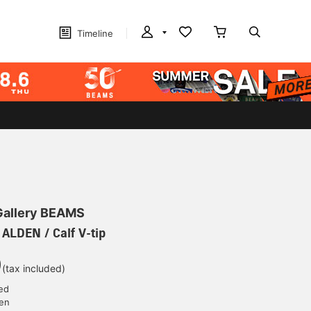
Timeline
 Gallery BEAMS
 ALDEN / Calf V-tip
0
(tax included)
ed
yen