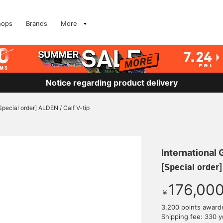
hops
Brands
More
Notice regarding product delivery
Special order] ALDEN / Calf V-tip
International
[Special order]
176,00
￥
3,200 points award
Shipping fee: 330 