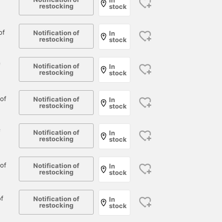
In
restocking
stock
of
Notification of
In
restocking
stock
[Limited Stock
A smart casual style in
Casual winter style.
Remaining!] Two iconic
green.
石田 浩崇
models from ALDEN, a
f
Notification of
In
石田 浩崇
brand every leather shoe
restocking
stock
BEAMS Ginza
enthusiast dreams of
BEAMS Ginza
SUDO
owning. The "Cordovan
of
Tassel" deepens in luster
Notification of
In
restocking
stock
with wear, while the "Calf
V-Tip" offers a comfort
that will captivate you
f
Notification of
In
from the first wear. Both
restocking
stock
are timeless and can be
enjoyed for decades. The
next shipment date is
of
Notification of
In
undecided. If you've been
restocking
stock
interested, don't miss this
opportunity. *[♡ +
Favorite] 50 miles
f
Notification of
In
restocking
stock
present! Convenient for
reviewing later!