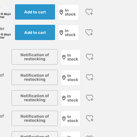
r
In
Add to cart
stock
-6 days
ater
der
In
Add to cart
stock
-6 days
ater
f
Notification of
In
restocking
stock
174cm / Size US7.5
165cm / Size US5.5
165cm / Size US5.5
of
Notification of
In
S.Inata
鈴木 朋也
鈴木 朋也
restocking
stock
BEAMS Roppongi Hills
BEAMS HOUSE Nagoya
BEAMS HO
f
Notification of
In
restocking
stock
of
Notification of
In
restocking
stock
Notification of