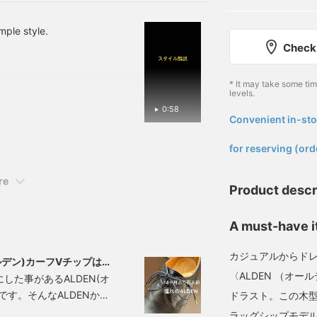
してください！※【♡+お気
に入り】50マイルプレゼン
ト！後で見返す際にも便利
mple style.
です！
Check 
* It may take some ti
levels.
0:58
Convenient in-sto
​ ​
for reserving (ord
re
Product descr
A must-have 
カジュアルからド
ールデン)カーフVチップは今
〈ALDEN （オ
た事があるALDEN(オ
す。そんなALDENから
ドラスト。この木
が再入荷しました！
ラッグシップモデ