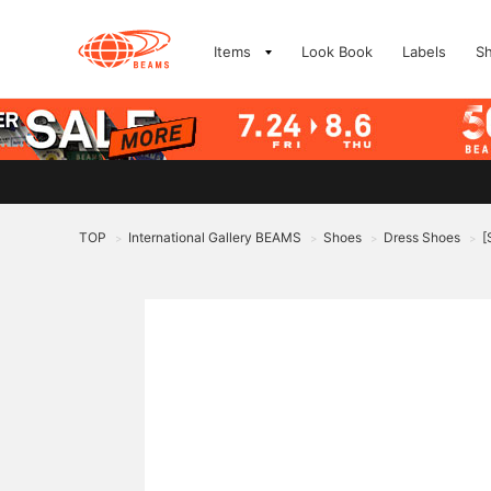
Items
Look Book
Labels
S
TOP
International Gallery BEAMS
Shoes
Dress Shoes
[
>
>
>
>