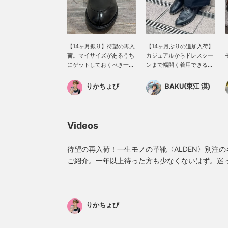
【14ヶ月振り】待望の再入
【14ヶ月ぶりの追加入荷】
荷。マイサイズがあるうち
カジュアルからドレスシー
にゲットしておくべき一
ンまで幅開く着用できる
品。次はいつ入荷されるの
〈ALDEN〉のカーフ素材の
か分かりません。見た目は
Vチップ。狙ったいた方は
りかちょび
BAKU(東江 漠)
もちろん、吸い付くような
お早めに。【お気に入り
フィット感のある履き心地
♡+】を押すと"50マイ
にも定評があります。お早
ル"たまり気になるアイテ
めに。
ムを保存でき、【フォロー
Videos
♡+】していただくと"100
マイル"たまりますよ！
待望の再入荷！一生モノの革靴〈ALDEN〉別注
ご紹介。一年以上待った方も少なくないはず。迷
い時です。お早めにチェックしてください。
りかちょび