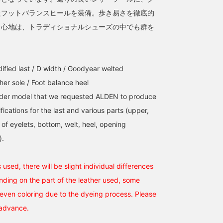
たフットバランスヒールを装備。歩き易さを徹底的
き心地は、トラディショナルシューズの中でも群を
ified last / D width / Goodyear welted
her sole / Foot balance heel
order model that we requested ALDEN to produce
ications for the last and various parts (upper,
of eyelets, bottom, welt, heel, opening
).
 used, there will be slight individual differences
nding on the part of the leather used, some
ven coloring due to the dyeing process. Please
 advance.