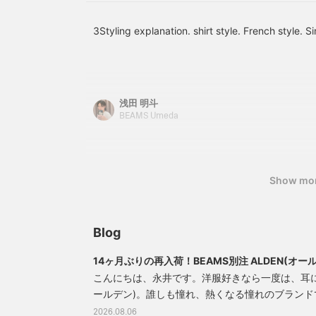
3Styling explanation. shirt style. French style. Si
浅田 明斗
BEAMS Umeda
Show mo
Blog
14ヶ月ぶりの再入荷！BEAMS別注 ALDEN(オ
こそ手に入れたい1足
こんにちは、永井です。洋服好きなら一度は、耳にし
ールデン)。誰しも憧れ、熱くなる憧れのブランドで
実に14ヶ月ぶりに、BEAMS別注カーフVチップ
2026.08.06