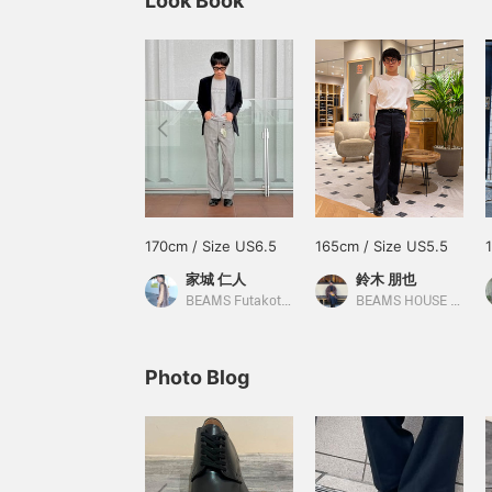
Look Book
170cm / Size US6.5
165cm / Size US5.5
家城 仁人
鈴木 朋也
BEAMS Futakotamagawa
BEAMS HOUSE Nagoya
Photo Blog