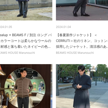
024.01.05
2024.01.04
ealup × BEAMS F / 別注 ロング バ
【春夏新作ジャケット】 ＜
ルカラーコートは柔らかなウールの
CERRUTI＞社のリネン、コットン
素材感と落ち着いたネイビーの色...
採用したジャケット。清涼感のあ..
EAMS HOUSE Marunouchi
BEAMS HOUSE Marunouchi