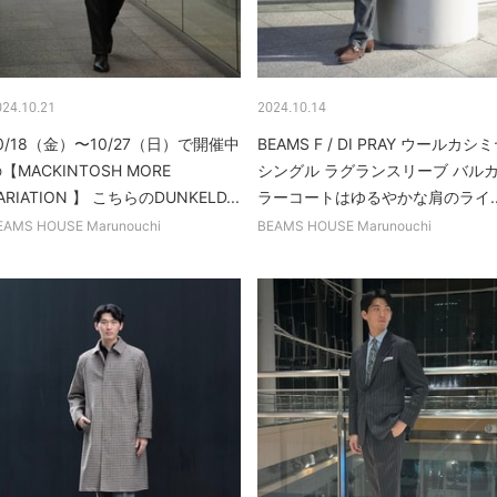
024.10.21
2024.10.14
0/18（金）〜10/27（日）で開催中
BEAMS F / DI PRAY ウールカシ
【MACKINTOSH MORE
シングル ラグランスリーブ バル
ARIATION 】 こちらのDUNKELD...
ラーコートはゆるやかな肩のライ..
EAMS HOUSE Marunouchi
BEAMS HOUSE Marunouchi