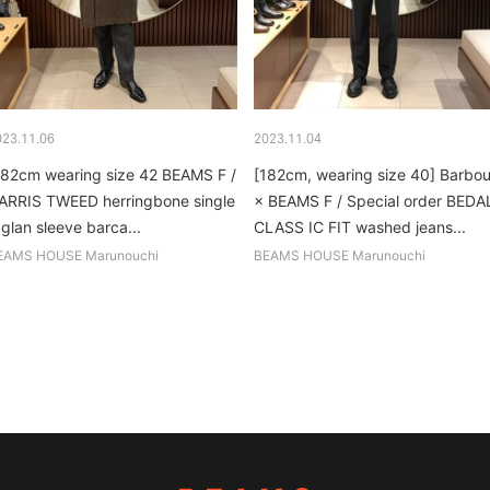
023.11.06
2023.11.04
182cm wearing size 42 BEAMS F /
[182cm, wearing size 40] Barbou
ARRIS TWEED herringbone single
× BEAMS F / Special order BEDA
aglan sleeve barca...
CLASS IC FIT washed jeans...
EAMS HOUSE Marunouchi
BEAMS HOUSE Marunouchi