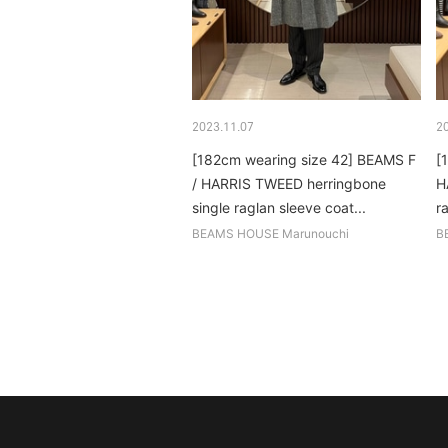
2023.11.07
2
[182cm wearing size 42] BEAMS F
[
/ HARRIS TWEED herringbone
H
single raglan sleeve coat...
r
BEAMS HOUSE Marunouchi
B