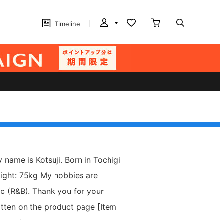
Timeline
ame is Kotsuji. Born in Tochigi
ight: 75kg My hobbies are
ic (R&B). Thank you for your
itten on the product page [Item