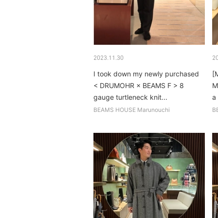
2023.11.30
2
I took down my newly purchased
[
< DRUMOHR × BEAMS F > 8
M
gauge turtleneck knit...
a
s
BEAMS HOUSE Marunouchi
B