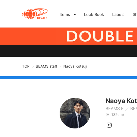
Items
Look Book
Labels
S
TOP
BEAMS staff
Naoya Kotsuji
>
>
Naoya Kot
BEAMS F
BE
(H: 182cm)