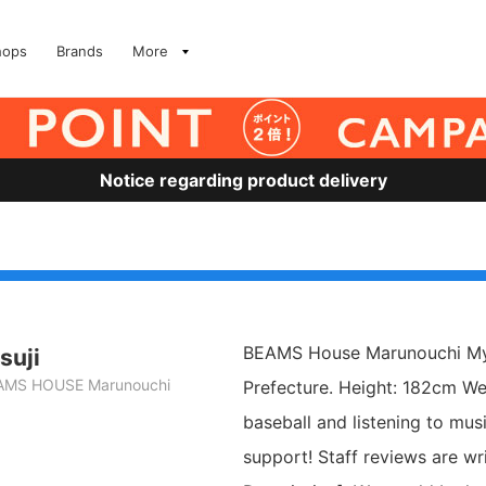
hops
Brands
More
Notice regarding product delivery
BEAMS House Marunouchi My n
suji
AMS HOUSE Marunouchi
Prefecture. Height: 182cm We
baseball and listening to mus
support! Staff reviews are wr