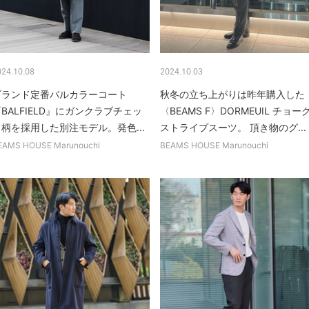
024.10.08
2024.10.03
ブランド定番バルカラーコート
秋冬の立ち上がりは昨年購入した
BALFIELD』にガンクラブチェッ
〈BEAMS F〉DORMEUIL チョー
ク柄を採用した別注モデル。発色...
ストライプスーツ。 頂き物のグ...
EAMS HOUSE Marunouchi
BEAMS HOUSE Marunouchi