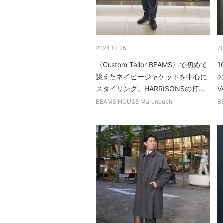
2024.10.25
2
〈Custom Tailor BEAMS〉で初めて
1
誂えたネイビージャケットを中心に
の
スタイリング。HARRISONSの打...
V
BEAMS HOUSE Marunouchi
B