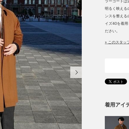
ラーコートは
明るく映える
ンスを整える
イズ40を着
ださい。
» このスタ
着用アイ