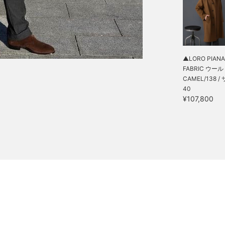
▲LORO PIANA
FABRIC ウール .
CAMEL/138 /
40
¥107,800