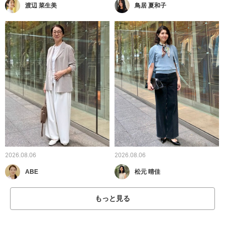
渡辺 菜生美
鳥居 夏和子
2026.08.06
2026.08.06
ABE
松元 晴佳
もっと見る