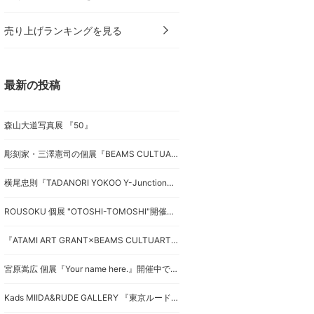
売り上げランキングを見る
最新の投稿
森山大道写真展 『50』
彫刻家・三澤憲司の個展『BEAMS CULTUART presents 三澤憲司 横断する抽象』開催中です。
横尾忠則『TADANORI YOKOO Y-Junction』開催中です。
ROUSOKU 個展 "OTOSHI-TOMOSHI"開催中です。
『ATAMI ART GRANT×BEAMS CULTUART Showcase』開催中です。
宮原嵩広 個展『Your name here.』開催中です。
Kads MIIDA&RUDE GALLERY 『東京ルード展』開催中です。