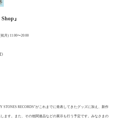
in Shop』
(
祝月
) 11:00
〜
20:00
F)
Y STONES RECORDS
”がこれまでに発表してきたグッズに加え、
新作
売します。また、その他関連品などの展示も行う予定です。
みなさまの