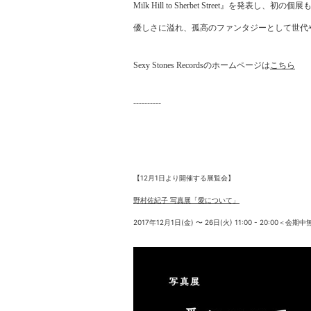
Milk Hill to Sherbet Street
』を発表し、
初の個展
優しさに溢れ、孤高のファンタジーとして世代
Sexy Stones Records
のホームページは
こちら
----------
12
月
1
日より開催する展覧会】
【
野村佐紀子 写真展「愛について」
2017
年
12
月
1
日
(
金
)
〜
26
日
(
火
) 11:00 - 20:00
＜会期中