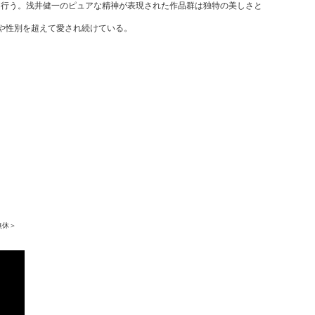
も行う。浅井健一のピュアな精神が表現された作品群は独特の美しさと
や性別を超えて愛され続けている。
無休＞