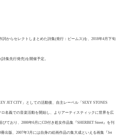
作詞からセレクトしまとめた詩集
(
発行：ビームス
)
を、
2018
年
4
月下旬
会
(
詩集先行発売
)
を開催予定。
】
EY JET CITY
」としての活動後、自主レーベル「
SEXY STONES
ソロ名義での音楽活動を開始し、よりアーティスティックに世界を広
浴びており、
2000
年
6
月に
CD
付き処女作品集『
SHERBET Street
』を刊
3
冊出版、
2007
年
3
月には自身の絵画作品の集大成といえる画集『
Jet