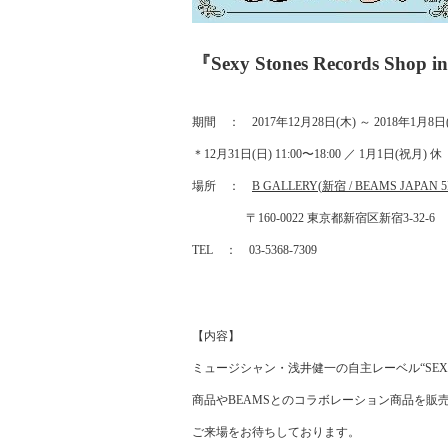
『Sexy Stones Records Shop 
期間 ：
2017
年
12
月
28
日
(
木
)
～
2018
年
1
月
8
日
＊
12
月
31
日
(
日
) 11:00
〜
18:00
／
1
月
1
日
(
祝月
)
休
場所 ：
B GALLERY(
新宿 / BEAMS JAPAN 5
〒
160-0022
東京都新宿区新宿
3-32-6
TEL
：
03-5368-7309
【内容】
ミュージシャン・浅井健一の自主レーベル“
SEX
商品や
BEAMS
とのコラボレーション商品を販
ご来場をお待ちしております。