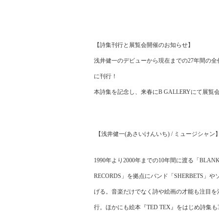
【詩集刊行と展覧会開催のお知らせ】
浅井健一のデビューから現在までの
27
年間の全
に刊行！
本詩集を記念し、来春に
B GALLERY
にて展覧
【浅井健一
(
あさいけんいち
) /
ミュージシャン
1990
年より
2000
年までの
10
年間に渡る「
BLANK
RECORDS
」を
拠点にバンド「
SHERBETS
」や
げる。音楽だけでなく詩や
絵画の才能も注目を
行。ほかにも絵本『
TED TEX
』を
はじめ詩集も