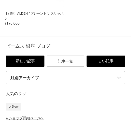
【別注】ALDEN / プレーントウ スリッポ
ン
¥176,000
ビームス 銀座 ブログ
新しい記事
古い記事
記事一覧
人気のタグ
orSlow
» ショップ詳細ページへ