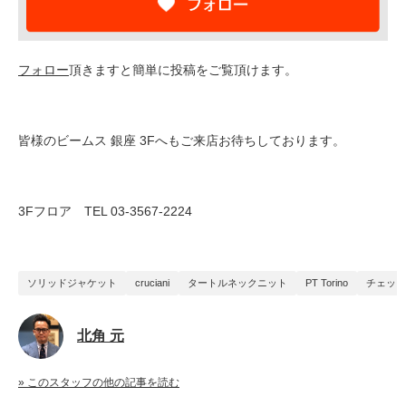
フォロー
頂きますと簡単に投稿をご覧頂けます。
皆様のビームス 銀座 3Fへもご来店お待ちしております。
3Fフロア TEL 03-3567-2224
ソリッドジャケット
cruciani
タートルネックニット
PT Torino
チェック
北角 元
» このスタッフの他の記事を読む