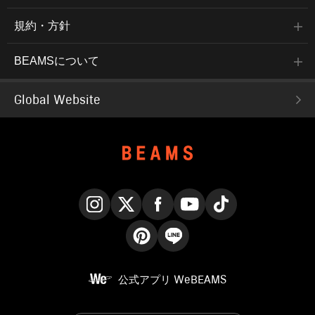
規約・方針
BEAMSについて
Global Website
Instagram
X
Facebook
YouTube
TikTok
Pinterest
LINE
公式アプリ
WeBEAMS