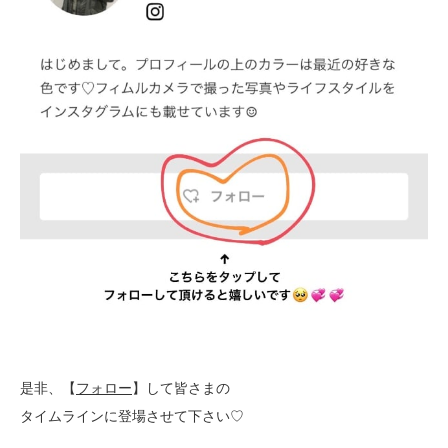
是非、【
フォロー
】して
皆さまの
タイムラインに
登場させて下さい♡