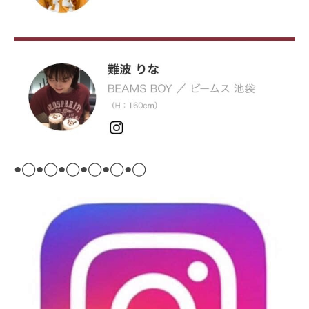
●
◯
●
◯
●
◯
●
◯
●
◯
●
◯