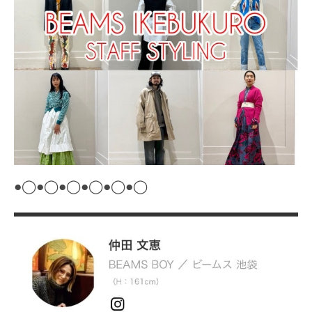
●
◯
●
◯
●
◯
●
◯
●
◯
●
◯