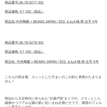
商品番号
:56-78-0277-301
商品価格
:￥7,150
（税込）
商品名
:
中外陶園
× BEAMS JAPAN /
別注
まねき猫
橙
右手
5
号
商品番号
:56-78-0278-301
商品価格
:￥7,150
（税込）
商品名
:
中外陶園
× BEAMS JAPAN /
別注
まねき猫
橙
左手
5
号
こちらの招き猫、スンッとした佇まいのこの顔と表情がたまりま
せん！
明治から大正時代に作られた
”
古瀬戸型
”
タイプの、スラッとした
細身かつリアルな猫の姿に近いまねき猫だそうで、猫背のフォル