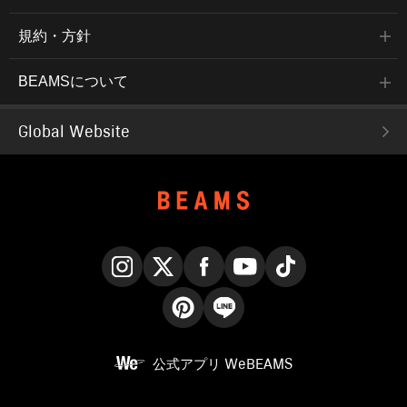
規約・方針
BEAMSについて
Global Website
Instagram
X
Facebook
YouTube
TikTok
Pinterest
LINE
公式アプリ
WeBEAMS