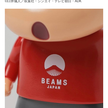
©臼井儀人／双葉社・シンエイ・テレビ朝日・ADK