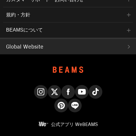
規約・方針
BEAMSについて
Global Website
Instagram
X
Facebook
YouTube
TikTok
Pinterest
LINE
公式アプリ
WeBEAMS