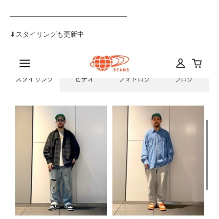
______________________________
⬇︎スタイリングも更新中