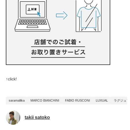
↑click!
saramallika
MARCO BIANCHINI
FABIO RUSCONI
LUXUAL
ラグジュア
takii satoko