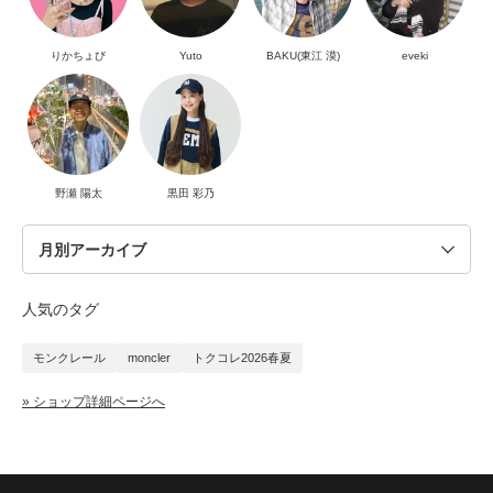
りかちょび
Yuto
BAKU(東江 漠)
eveki
野瀬 陽太
黒田 彩乃
人気のタグ
モンクレール
moncler
トクコレ2026春夏
» ショップ詳細ページへ