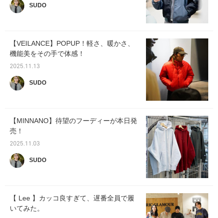
SUDO
【VEILANCE】POPUP！軽さ、暖かさ、
機能美をその手で体感！
2025.11.13
SUDO
【MINNANO】待望のフーディーが本日発
売！
2025.11.03
SUDO
【 Lee 】カッコ良すぎて、遅番全員で履
いてみた。