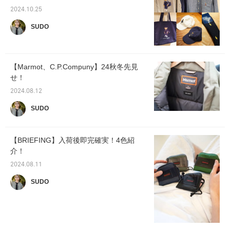
2024.10.25
SUDO
【Marmot、C.P.Compuny】24秋冬先見
せ！
2024.08.12
SUDO
【BRIEFING】入荷後即完確実！4色紹
介！
2024.08.11
SUDO