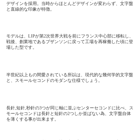
デザインを採用。当時からほとんどデザインが変わらず、文字盤
と直線的な印象が特徴。
モデルは、LIPが第2次世界大戦を前にフランス中心部に移転し、
戦後、創業地であるブザンソンに戻って工場を再稼働した頃に登
場した型です。
半世紀以上もの間愛されている所以は、現代的な幾何学的文字盤
と、スモールセコンドのモダンな仕様でしょう。
長針,短針,秒針の3つが同じ軸に並ぶセンターセコンドに比べ、ス
モールセコンドは長針と短針の2つしか並ばない為、文字盤自体
を薄くする事が出来ます。