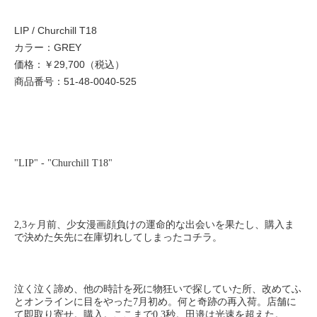
LIP / Churchill T18
カラー：GREY
価格：￥29,700（税込）
商品番号：51-48-0040-525
"LIP" - "Churchill T18"
2,3ヶ月前、少女漫画顔負けの運命的な出会いを果たし、購入ま
で決めた矢先に在庫切れしてしまったコチラ。
泣く泣く諦め、他の時計を死に物狂いで探していた所、改めてふ
とオンラインに目をやった7月初め。何と奇跡の再入荷。店舗に
て即取り寄せ。購入。ここまで0.3秒。田邉は光速を超えた。