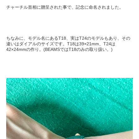
チャーチル首相に贈呈された事で、記念に命名されました。
T18
T24
ちなみに、モデル名にある
、実は
のモデルもあり、その
T18
39×21mm
T24
違いはダイアルのサイズです。
は
、
は
42×24mm
(BEAMS
T18
)
の作り。
では
のみの取り扱い。