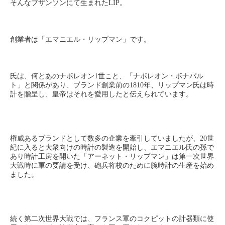
そんなブザンソンにて生まれたLIP。
創業者は「エマニエル・リップマン」です。
氏は、何とあのナポレオン1世こと、「ナポレオン・ボナパル
ト」と関係があり、ブランド創業前の1810年、リップマン氏は時
計を贈呈し、皇帝はそれを愛用したと伝えられています。
権威あるブランドとして数多の企業を牽引していましたが、20世
紀に入ると大衆向けの時計の製造を開始し、エマニエル氏の孫で
あり時計工房を開いた「アーネット・リップマン」は第一次世界
大戦時に軍の要請を受け、砲兵将校のために腕時計の生産を始め
ました。
続く第二次世界大戦では、フランス軍のコクピットの計器類に使