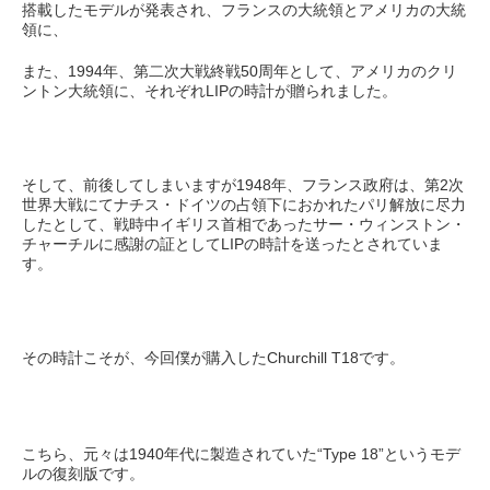
搭載したモデルが発表され、フランスの大統領とアメリカの大統
領に、
1994
50
また、
年、第二次大戦終戦
周年として、アメリカのクリ
LIP
ントン大統領に、それぞれ
の時計が贈られました。
1948
2
そして、前後してしまいますが
年、フランス政府は、第
次
世界大戦にてナチス・ドイツの占領下におかれたパリ解放に尽力
したとして、戦時中イギリス首相であったサー・ウィンストン・
LIP
チャーチルに感謝の証として
の時計を送ったとされていま
す。
Churchill T18
その時計こそが、今回僕が購入した
です。
1940
“Type 18”
こちら、元々は
年代に製造されていた
というモデ
ルの復刻版です。