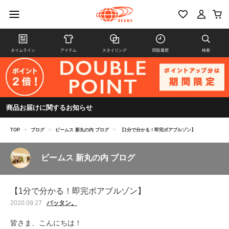
タイムライン
アイテム
スタイリング
閲覧履歴
検索
商品お届けに関するお知らせ
TOP
>
ブログ
>
ビームス 新丸の内 ブログ
>
【1分で分かる！即完ボアブルゾン】
ビームス 新丸の内 ブログ
【1分で分かる！即完ボアブルゾン】
バッタン。
2020.09.27
皆さま、こんにちは！