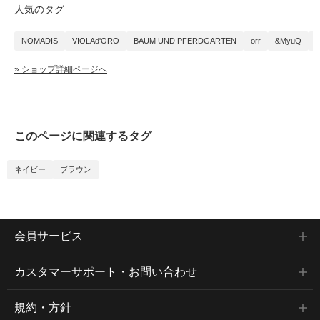
人気のタグ
NOMADIS
VIOLAd'ORO
BAUM UND PFERDGARTEN
orr
&MyuQ
S
» ショップ詳細ページへ
このページに関連するタグ
ネイビー
ブラウン
会員サービス
カスタマーサポート・お問い合わせ
規約・方針