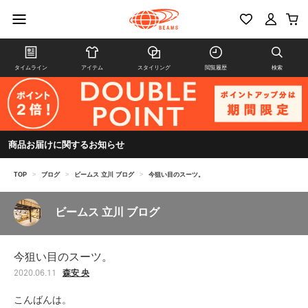
タイムライン
アイテム
スタイリング
閲覧履歴
検索
商品お届けに関するお知らせ
TOP
>
ブログ
>
ビームス 立川 ブログ
>
今狙い目のスーツ。
ビームス 立川 ブログ
今狙い目のスーツ。
森安 央
2020.06.11
こんばんは。