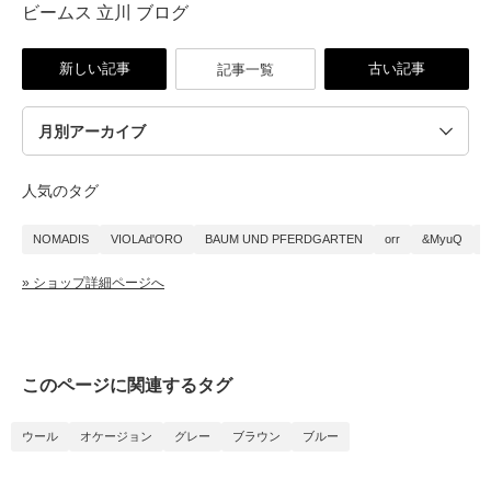
ビームス 立川 ブログ
新しい記事
古い記事
記事一覧
人気のタグ
NOMADIS
VIOLAd'ORO
BAUM UND PFERDGARTEN
orr
&MyuQ
S
» ショップ詳細ページへ
このページに関連するタグ
ウール
オケージョン
グレー
ブラウン
ブルー