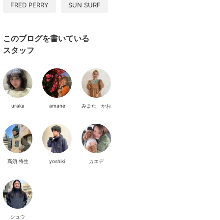
FRED PERRY
SUN SURF
このブログを書いている
スタッフ
uraka
amane
みまた かお
髙須 将生
yoshiki
カエデ
シュウ