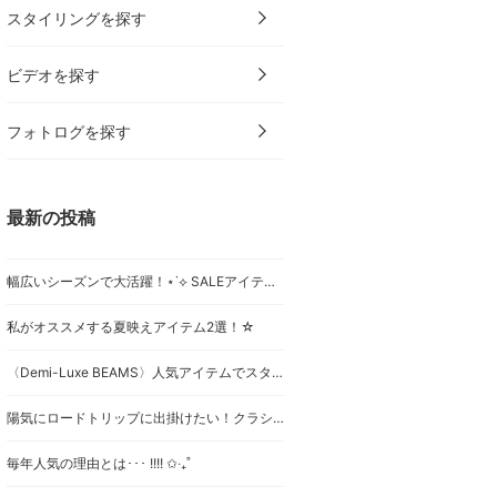
スタイリングを探す
ビデオを探す
フォトログを探す
最新の投稿
幅広いシーズンで大活躍！⋆˙⟡ SALEアイテム2選！
私がオススメする夏映えアイテム2選！☆
〈Demi-Luxe BEAMS〉人気アイテムでスタイル提案♩
陽気にロードトリップに出掛けたい！クラシックなアメカジ
毎年人気の理由とは･･･ !!!! ✩‧₊˚