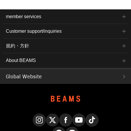
member services
Customer support/inquiries
規約・方針
About BEAMS
Global Website
Instagram
X
Facebook
YouTube
TikTok