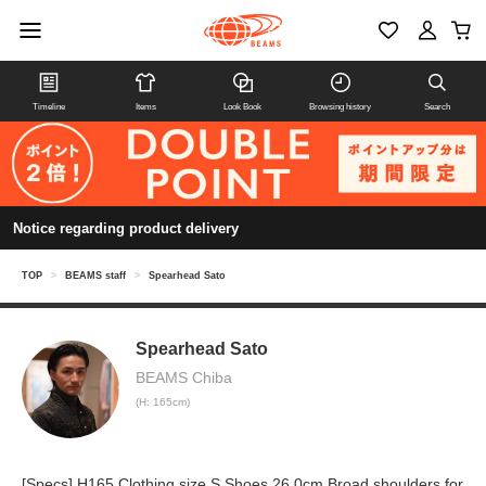
Timeline
Items
Look Book
Browsing history
Search
Notice regarding product delivery
TOP
>
BEAMS staff
>
Spearhead Sato
Spearhead Sato
BEAMS Chiba
(H: 165cm)
[Specs] H165 Clothing size S Shoes 26.0cm Broad shoulders for