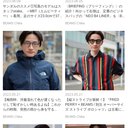
2023.06.09
2023.06.05
サンダルのススメ①写真のモデルはス
〈BRIEFING（ブリーフィング）〉の
タッフuraka。 ＜MBT（エムビーティ
紹介！向かって右側は、定番のビジネ
ー）＞着用。足のサイズ23.0cmで37...
スバッグの「NEO B4 LINER」を〈B...
BEAMS Chiba
BEAMS Chiba
2023.05.21
2023.05.21
【梅雨時、洋服濡れて色が濃くなった
【縦ストライプが新鮮！】『FRED
りして恥ずかしい時あるよね】これか
PERRY × BEAMS / 別注 オーバーサイ
らの時期、突然の雨から身を守る...
ズ ストライプ ポロシャツ』は古着に...
BEAMS Chiba
BEAMS Chiba