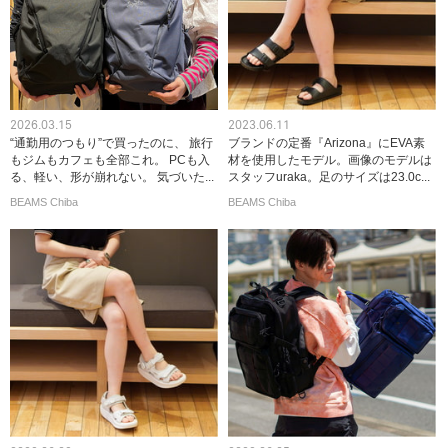
2026.03.15
2023.06.11
“通勤用のつもり”で買ったのに、 旅行
ブランドの定番『Arizona』にEVA素
もジムもカフェも全部これ。 PCも入
材を使用したモデル。画像のモデルは
る、軽い、形が崩れない。 気づいた...
スタッフuraka。足のサイズは23.0c...
BEAMS Chiba
BEAMS Chiba