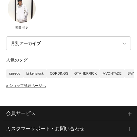
照田 拓史
人気のタグ
speedo
birkenstock
CORDINGS
GTA HERRICK
A VONTADE
SAIN
» ショップ詳細ページへ
会員サービス
カスタマーサポート・お問い合わせ