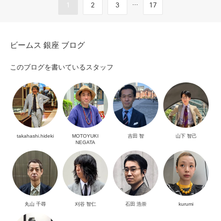
...
1
2
3
17
ビームス 銀座 ブログ
このブログを書いているスタッフ
takahashi.hideki
MOTOYUKI
吉田 智
山下 智己
NEGATA
丸山 千尋
刈谷 智仁
石田 浩崇
kurumi