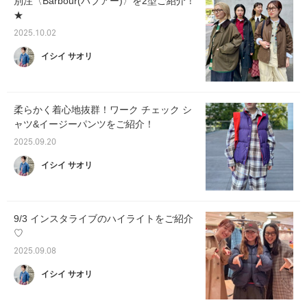
別注〈Barbour(バブアー)〉を2型ご紹介！
★
2025.10.02
イシイ サオリ
柔らかく着心地抜群！ワーク チェック シ
ャツ&イージーパンツをご紹介！
2025.09.20
イシイ サオリ
9/3 インスタライブのハイライトをご紹介
♡
2025.09.08
イシイ サオリ