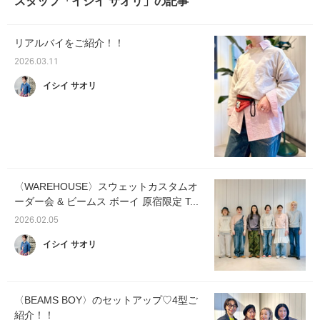
スタッフ「イシイ サオリ」の記事
リアルバイをご紹介！！
2026.03.11
イシイ サオリ
〈WAREHOUSE〉スウェットカスタムオ
ーダー会 & ビームス ボーイ 原宿限定 T...
2026.02.05
イシイ サオリ
〈BEAMS BOY〉のセットアップ♡4型ご
紹介！！