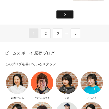
...
1
2
3
8
ビームス ボーイ 原宿 ブログ
このブログを書いているスタッフ
鈴木 ひかる
かわい みづき
ミオ
アベアミ