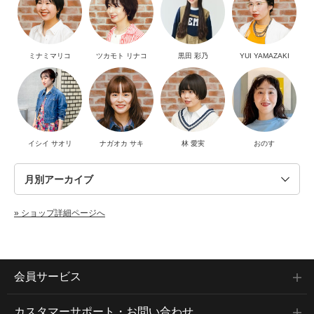
ミナミマリコ
ツカモト リナコ
黒田 彩乃
YUI YAMAZAKI
イシイ サオリ
ナガオカ サキ
林 愛実
おのす
» ショップ詳細ページへ
会員サービス
カスタマーサポート・お問い合わせ