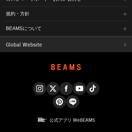
規約・方針
BEAMSについて
Global Website
Instagram
X
Facebook
YouTube
TikTok
Pinterest
LINE
公式アプリ
WeBEAMS