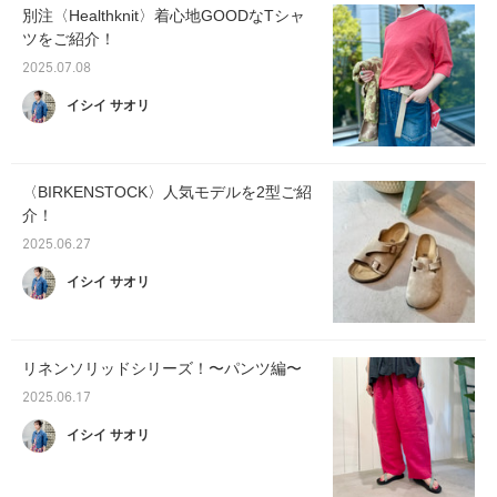
別注〈Healthknit〉着心地GOODなTシャ
ツをご紹介！
2025.07.08
イシイ サオリ
〈BIRKENSTOCK〉人気モデルを2型ご紹
介！
2025.06.27
イシイ サオリ
リネンソリッドシリーズ！〜パンツ編〜
2025.06.17
イシイ サオリ