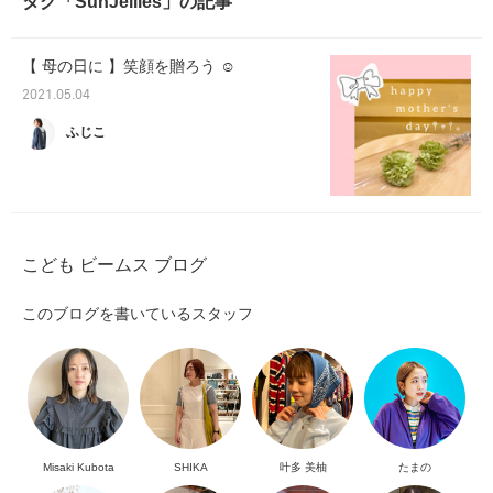
タグ「SunJellies」の記事
【 母の日に 】笑顔を贈ろう‪‪ ☺︎‬
2021.05.04
ふじこ
こども ビームス ブログ
このブログを書いているスタッフ
Misaki Kubota
SHIKA
叶多 美柚
たまの