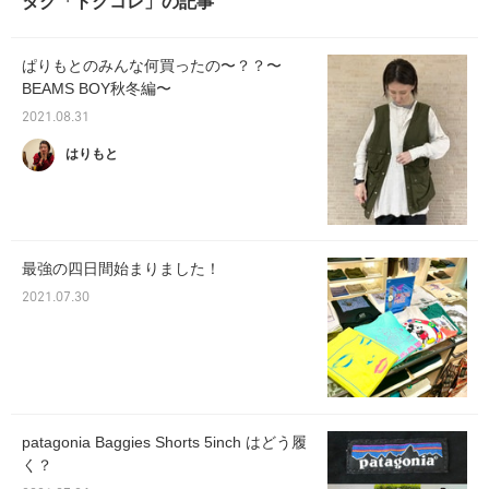
タグ「トクコレ」の記事
ぱりもとのみんな何買ったの〜？？〜
BEAMS BOY秋冬編〜
2021.08.31
はりもと
最強の四日間始まりました！
2021.07.30
patagonia Baggies Shorts 5inch はどう履
く？