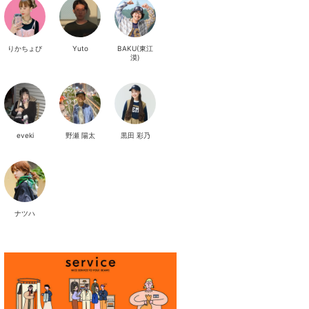
りかちょび
Yuto
BAKU(東江
漠)
eveki
野瀬 陽太
黒田 彩乃
ナツハ