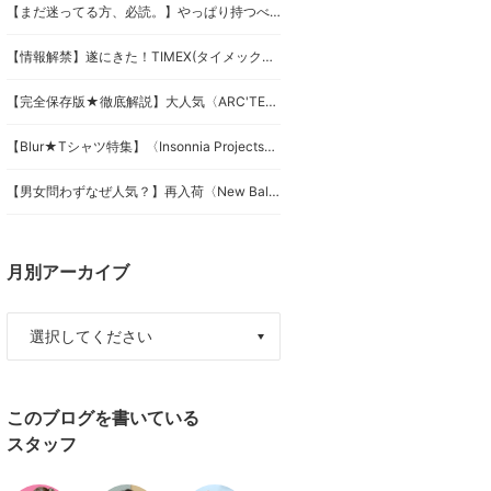
【まだ迷ってる方、必読。】やっぱり持つべき厳選〈BRIEFING〉大集合！
【情報解禁】遂にきた！TIMEX(タイメックス)×BEAMS(ビームス)「Square Camper」がスペシャルすぎる！
【完全保存版★徹底解説】大人気〈ARC'TERYX〉入荷！急いで〜！
【Blur★Tシャツ特集】〈Insonnia Projects〉最新作を徹底紹介！デザイン・カラーの違いを着画で比較
【男女問わずなぜ人気？】再入荷〈New Balance〉992を徹底比較！3色の違いと選び方を解説★
月別アーカイブ
このブログを書いている
スタッフ