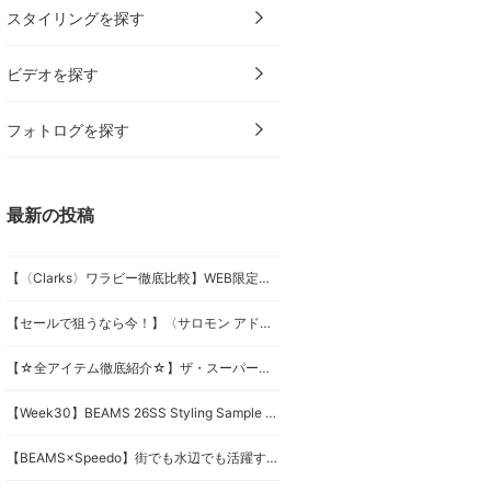
スタイリングを探す
ビデオを探す
フォトログを探す
最新の投稿
【〈Clarks〉ワラビー徹底比較】WEB限定モデルも登場！今選びたい人気5モデルの魅力を紹介
【セールで狙うなら今！】〈サロモン アドバンスド〉人気スニーカー5選を徹底比較
【☆全アイテム徹底紹介☆】ザ・スーパーマリオギャラクシー・ムービー ×〈BEAMS〉コラボ
【Week30】BEAMS 26SS Styling Sample by BEAMS SHINJUKU
【BEAMS×Speedo】街でも水辺でも活躍する機能ウェア登場