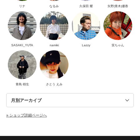
リナ
なるみ
久保田 耀
矢野(青木)優香
SASAKI_YUTA
namiki
Lazzy
笑ちゃん
青島 樹生
さとう えみ
» ショップ詳細ページへ