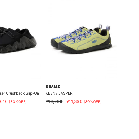
BEAMS
ser Crushback Slip-On
KEEN / JASPER
,010
¥16,280
¥11,396
[30%OFF]
[30%OFF]