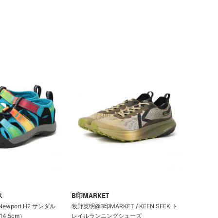
ス
B印MARKET
Newport H2 サンダル
牧野英明@B印MARKET / KEEN SEEK ト
14.5cm）
レイルランニングシューズ