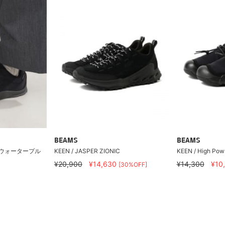
BEAMS
BEAMS
ロン ウォータープル
KEEN / JASPER ZIONIC
KEEN / High Pow
¥20,900
¥14,630
¥14,300
¥10
[30%OFF]