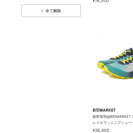
¥16,500
全て解除
B印MARKET
牧野英明@B印MARKET / 
レイルランニングシュー
¥26,400