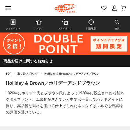
タイムライン
アイテム
スタイリング
閲覧履歴
検索
商品お届けに関するお知らせ
TOP
>
取り扱いブランド
>
Holliday & Brown／ホリデーアンドブラウン
Holliday & Brown／ホリデーアンドブラウン
1926年にホリデー氏とブラウン氏によって1926年に設立された老舗ネ
クタイブランド。工業化が進んでいく中でも一貫してハンドメイドに
拘り、高品質な素材を用いて仕上げられたネクタイは世界でも最高峰
の評価を受けている。