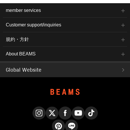
member services
Customer support/inquiries
規約・方針
About BEAMS
Global Website
Instagram
X
Facebook
YouTube
TikTok