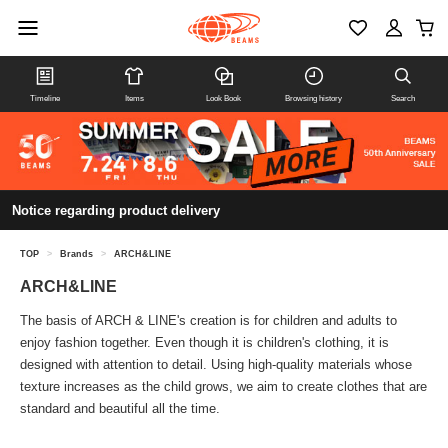
Timeline
Items
Look Book
Browsing history
Search
Notice regarding product delivery
TOP
>
Brands
>
ARCH&LINE
ARCH&LINE
The basis of ARCH & LINE's creation is for children and adults to
enjoy fashion together. Even though it is children's clothing, it is
designed with attention to detail. Using high-quality materials whose
texture increases as the child grows, we aim to create clothes that are
standard and beautiful all the time.