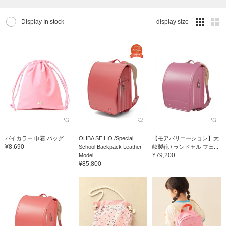
Display In stock
display size
バイカラー 巾着 バッグ
OHBA SEIHO /Special
【モアバリエーション】大
¥8,690
School Backpack Leather
峽製鞄 / ランドセル フェ...
¥79,200
Model
¥85,800