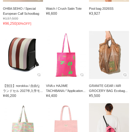
OHBA SEIHO / Special
Watch / Crush Satin Tote
Pool bag 2026SS
¥6,600
¥3,927
European Calf Schoolbag
¥137,500
¥96,250
[30%OFF]
【別注】norokka / 自由な
VIVA x HAJIME
GRANITE GEAR / AIR
ランドセル 2027年入学モ...
TACHIBANA / "Application...
GROCERY BAG Ecobag...
¥46,200
¥4,400
¥5,500