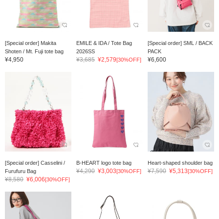
[Special order] Makita
EMILE & IDA / Tote Bag
[Special order] SML / BACK
Shoten / Mt. Fuji tote bag
2026SS
PACK
¥4,950
¥3,685
¥2,579
¥6,600
[30%OFF]
[Special order] Casselini /
B-HEART logo tote bag
Heart-shaped shoulder bag
¥4,290
¥3,003
¥7,590
¥5,313
Furufuru Bag
[30%OFF]
[30%OFF]
¥8,580
¥6,006
[30%OFF]