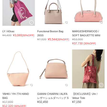
LY / A3sac
Functional Boston Bag
MARGESHERWOOD /
¥4,400
¥3,080
[30%OFF]
26SS
SOFT BAGUETTE MINI
¥7,920
¥5,544
¥53,900
[30%OFF]
¥37,730
[30%OFF]
YAHKI / YH-774 HAND
GIANNI CHIARINI / ALIFA
【EXCLUSIVE】Uhr /
BAG
レザーショルダーバッグ S
Velour Tote
¥17,600
¥32,450
¥7,150
¥12,320
[30%OFF]