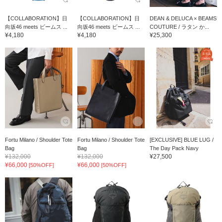
【COLLABORATION】日
【COLLABORATION】日
DEAN & DELUCA × BEAMS
向坂46 meets ビームス ...
向坂46 meets ビームス ...
COUTURE / ラタン か...
¥4,180
¥4,180
¥25,300
Fortu Milano / Shoulder Tote
Fortu Milano / Shoulder Tote
[EXCLUSIVE] BLUE LUG /
Bag
Bag
The Day Pack Navy
¥132,000
¥132,000
¥27,500
¥66,000
¥66,000
[50%OFF]
[50%OFF]