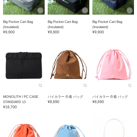
Big Pocket Cart Bag
Big Pocket Cart Bag
Big Pocket Cart Bag
(Insulated)
(Insulated)
(Insulated)
¥9,900
¥9,900
¥9,900
MONOLITH / PC CASE
バイカラー 巾着 バッグ
バイカラー 巾着 バッグ
¥8,690
¥8,690
STANDARD 13
¥18,700