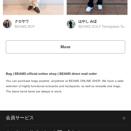
クロサワ
はやし みほ
BEAMS BOY
BEAMS GOLF Tamagawa Takashimaya S.C. Store
More
Bag | BEAMS official online shop | BEAMS direct mail order
You can purchase bags anytime, anywhere at BEAMS ONLINE SHOP. We have a wide
selection of highly functional rucksacks and backpacks, as well as versatile tote bags.
The latest trend items are always in stock.
会員サービス