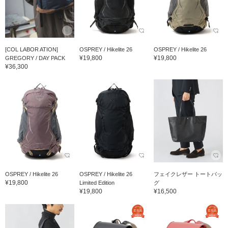
[COL LABOR ATION]
OSPREY / Hikelite 26
OSPREY / Hikelite 26
¥19,800
¥19,800
GREGORY / DAY PACK
¥36,300
OSPREY / Hikelite 26
OSPREY / Hikelite 26
フェイクレザー トートバッ
¥19,800
Limited Edition
グ
¥19,800
¥16,500