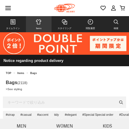
タイムライン
Items
スタイリング
閲覧履歴
検索
Notice regarding product delivery
TOP
>
Items
>
Bags
Bags
(2118)
>
See styling
#strap
#casual
#accent
tidy
#elegant
#Special Special order
#Durabi
MEN
WOMEN
KIDS