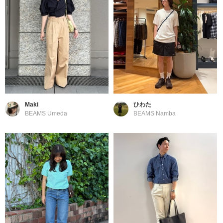
Maki
ひわた
BEAMS Umeda
BEAMS Namba