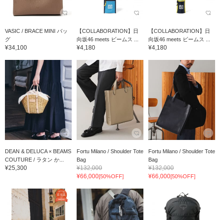
VASIC / BRACE MINI バッ
【COLLABORATION】日
【COLLABORATION】日
グ
向坂46 meets ビームス ...
向坂46 meets ビームス ...
¥34,100
¥4,180
¥4,180
DEAN & DELUCA × BEAMS
Fortu Milano / Shoulder Tote
Fortu Milano / Shoulder Tote
COUTURE / ラタン か...
Bag
Bag
¥25,300
¥132,000
¥132,000
¥66,000
¥66,000
[50%OFF]
[50%OFF]