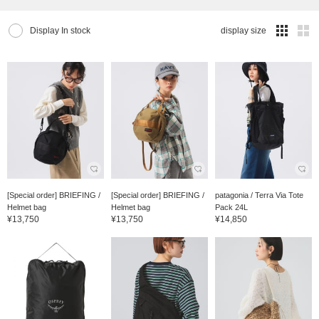
Display In stock
display size
[Special order] BRIEFING /
[Special order] BRIEFING /
patagonia / Terra Via Tote
Helmet bag
Helmet bag
Pack 24L
¥13,750
¥13,750
¥14,850