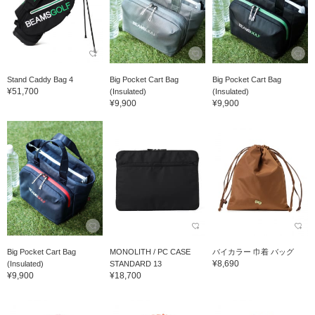
Stand Caddy Bag 4
Big Pocket Cart Bag
Big Pocket Cart Bag
¥51,700
(Insulated)
(Insulated)
¥9,900
¥9,900
Big Pocket Cart Bag
MONOLITH / PC CASE
バイカラー 巾着 バッグ
¥8,690
(Insulated)
STANDARD 13
¥9,900
¥18,700