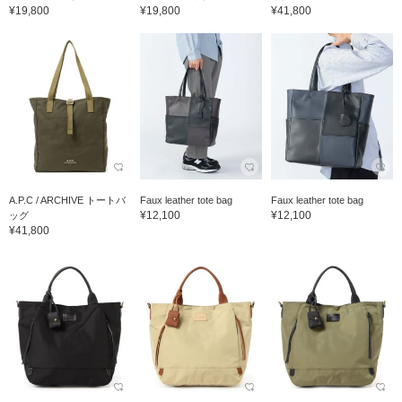
¥19,800
¥19,800
¥41,800
A.P.C / ARCHIVE トートバ
Faux leather tote bag
Faux leather tote bag
¥12,100
¥12,100
ッグ
¥41,800