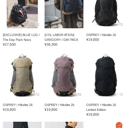
[EXCLUSIVE] BLUE LUG /
[COL LABOR ATION]
OSPREY / Hikelite 26
¥19,800
The Day Pack Navy
GREGORY / DAY PACK
¥27,500
¥36,300
OSPREY / Hikelite 26
OSPREY / Hikelite 26
OSPREY / Hikelite 26
¥19,800
¥19,800
Limited Edition
¥19,800