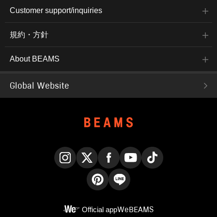
Customer support/inquiries
規約・方針
About BEAMS
Global Website
Instagram
X
Facebook
YouTube
TikTok
Pinterest
LINE
Official app
WeBEAMS