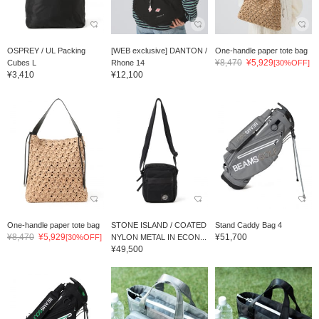
OSPREY / UL Packing
[WEB exclusive] DANTON /
One-handle paper tote bag
¥8,470
¥5,929
Cubes L
Rhone 14
[30%OFF]
¥3,410
¥12,100
One-handle paper tote bag
STONE ISLAND / COATED
Stand Caddy Bag 4
¥8,470
¥5,929
¥51,700
[30%OFF]
NYLON METAL IN ECON...
¥49,500