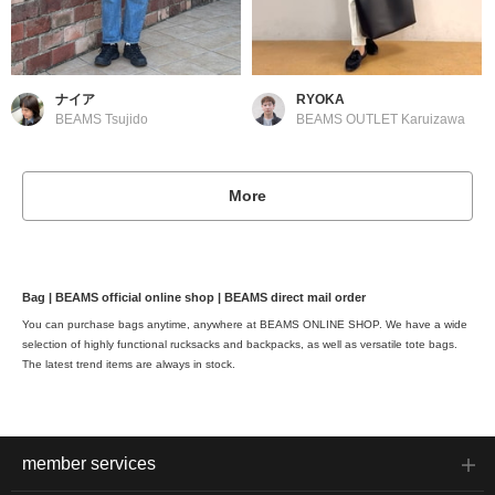
ナイア
RYOKA
BEAMS Tsujido
BEAMS OUTLET Karuizawa
More
Bag | BEAMS official online shop | BEAMS direct mail order
You can purchase bags anytime, anywhere at BEAMS ONLINE SHOP. We have a wide
selection of highly functional rucksacks and backpacks, as well as versatile tote bags.
The latest trend items are always in stock.
member services